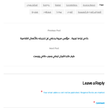
Tags:
Asala Nasri
Celebrities
Dubai
Songs
اصالة نصري
الامارات العربية المتحدة
العين
سوريا
مشاهير
مغنية
Previous Post
خاص لياما عربية.. مؤنس مروة يحكي عن تجربته بالأعمال الشامية
Next Post
كيم كارداشيان تبكي بسبب كاني ويست
Leave a Reply
*
Your email address will not be published.
Required fields are marked
*
Comment