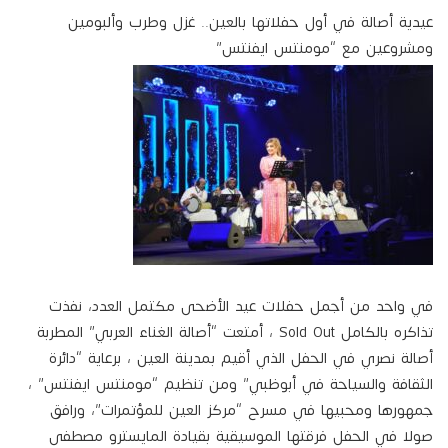
عيدية أصالة في أول حفلاتها بالعين.. غزل وطرب وألبومين
ومشروعين مع “مومنتس ايفنتس”
في واحد من أجمل حفلات عيد الأضحى مكتمل العدد، نفذت
تذاكره بالكامل Sold Out ، أمتعت “أصالة الغناء العربي” المطربة
أصالة نصري في الحفل الذي أقيم بمدينة العين ، برعاية “دائرة
الثقافة والسياحة في أبوظبي” ومن تنظيم “مومنتس ايفنتس” ،
جمهورها ومحبيها في مسرح “مركز العين للمؤتمرات”، ورافق
صولا في الحفل فرقتها الموسيقية بقيادة المايسترو مصطفى