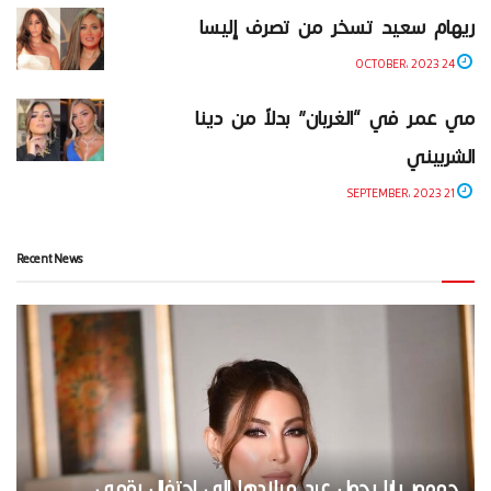
ريهام سعيد تسخر من تصرف إليسا
24 OCTOBER، 2023
مي عمر في “الغربان” بدلاً من دينا
الشربيني
21 SEPTEMBER، 2023
Recent News
جمهور يارا يحول عيد ميلادها إلى احتفال رقمي