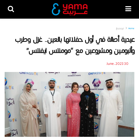
Home
تريندينغ
عيدية أصالة في أول حفلاتها بالعين.. غزل وطرب
وألبومين ومشروعين مع “مومنتس ايفنتس”
30 June، 2023