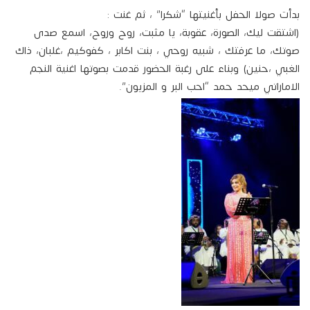
بدأت صولا الحفل بأغنيتها “شكرا” ، ثم غنت :
(اشتقت ليك، الصورة، عقوبة، يا مثبت، روح وروح، اسمع صدى
صوتك، ما عرفتك ، شبيه روحي ، بنت اكابر ، كفوكيم ،غلبان، ذاك
الغبي ،حنين) وبناء على رغبة الحضور قدمت بصوتها اغنية النجم
الاماراتي ميحد حمد “احب البر و المزيون”.