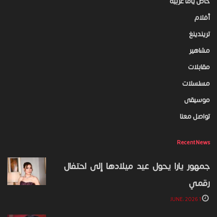
خاص ياما عربية
أفلام
تريندينغ
مشاهير
مقابلات
مسلسلات
موسيقى
تواصل معنا
Recent News
جمهور يارا يحول عيد ميلادها إلى احتفال
رقمي
1 JUNE، 2026