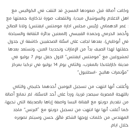
وكانت أصالة قبل صعودها المسرح قد التقت في الكواليس مع
اهل الاعلام والسوشيال ميديا، والتقطت صورة تذكارية جمعتها مع
: عمر الدهماني (رئيس مجلس ادارة مومنتس ايفنتس) ولانا الصالح
وأحمد الحرمي وحمدة القبيسي (المعنين بدائرة الثقافة والسياحة
في أبوظبي)، بعدها اجابت على اسئلة الصحفيين كاشفة ان جدول
حفلتها لهذا الصيف بدأ من الإمارات وتحديدا العين، وتستعد بعدها
لمشروعين مع “مومنتس ايفنتس” الاول حفل يوم 7 يوليو في
مدينة كازابلانكا بالمغرب، والثاني يوم 14 يوليو في تركيا بمركز
“مؤتمرات هاليج -اسطنبول”
وأعلنت أنها انتهت من تسجيل البومين أحدهما خليجي والثاني
باللهجة المصرية سيصدر قريبا، ورداً على أحد الاسئلة، لم تمانع أصالة
من تقديم دويتو مع الفنانة اليسا واصفة إياها بالصديقة التي تحبها،
كما أعلنت أنها نها انتهت من تسجيل دويتو مع “البرنس” ماجد
المهندس من كلمات زوجها الشاعر فائق حسن وسيتم تصويره
خلال ايام.