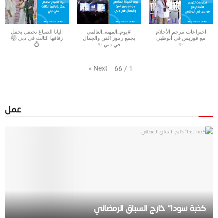
اختراعات تترجم الأحلام
#يوم_المهنة_العالمي
اليانا الصباغ تحتفل بحفل
مع فوربس في أبوظبي
يجمع رموز الفن والجمال
زفافها الثالث في دبي 🤯
✨
في دبي ✨
💍‏
»
Next
66
/
1
عمل
كذبة سودا” خارج السباق الرمضاني