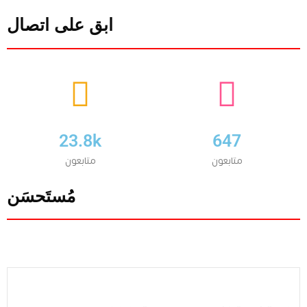
ابق على اتصال
23.8k
647
متابعون
متابعون
مُستَحسَن