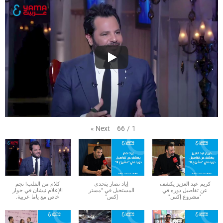
»
Next
66
/
1
كريم عبد العزيز يكشف
إياد نصار يتحدى
كلام من القلب! نجم
عن تفاصيل دوره في
المستحيل في "مستر
الإعلام نيشان في حوار
"مشروع إكس"
إكس"
خاص مع ياما عربية.