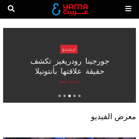
تريندينغ
جورجينا رودريغيز تكشف
حقيقة علاقتها بأنتونيلا
31 MAY، 2026
معرض الفيديو