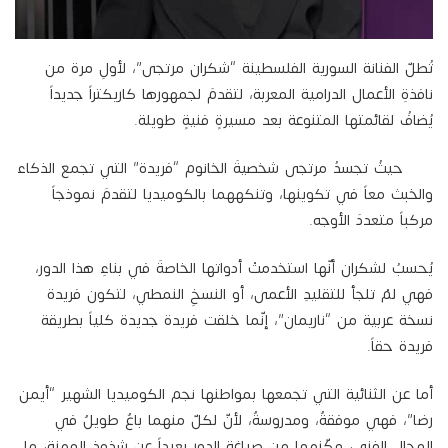
تُطلّ الفنانة السورية الفلسطينة “شكران مرتجى”، لأولِ مرة من
نافذةِ الأعمال الدرامية المعربة، لتقدمَ لجمهورها كاريكتراً جديداً
يُضافُ لقائمتها المتنوعة بعد مسيرةٍ فنيةٍ طويلة.
حيثُ تجسدُ مرتجى شخصيةَ الخانوم “فريدة” التي تجمع الذكاء
والخبث معاً في تكوينها، وتنكههما بالكوميديا لتقدمَ نموذجاً
مركباً متعددَ الأوجه.
يُحسبُ لشكران أنّها استخدمتْ أدواتها الخاصةَ في بناءِ هذا الدور،
فهي لمْ تلجأ للتقليدِ الأعمى، أو النسخِ النمطي، لتكون فريدة
نسخة عربية من “ناريمان”، إنّما خلقت فريدة جديدة كلياً بطريقة
فريدة حقاً.
أما عن الثنائية التي تجمعها بمواطنها نجم الكوميديا الشهير “أيمن
رضا”، فهي موفقةٌ، ومدروسةٌ، لأنّ لكلّ منهما باعٌ طويلٌ في
المجال الفني، مكّنهما من صياغة الدور بعيداً عن شذوذ المهنة، ما