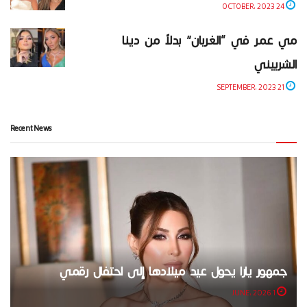
24 OCTOBER، 2023
مي عمر في “الغربان” بدلاً من دينا
الشربيني
21 SEPTEMBER، 2023
Recent News
جمهور يارا يحول عيد ميلادها إلى احتفال رقمي
1 JUNE، 2026