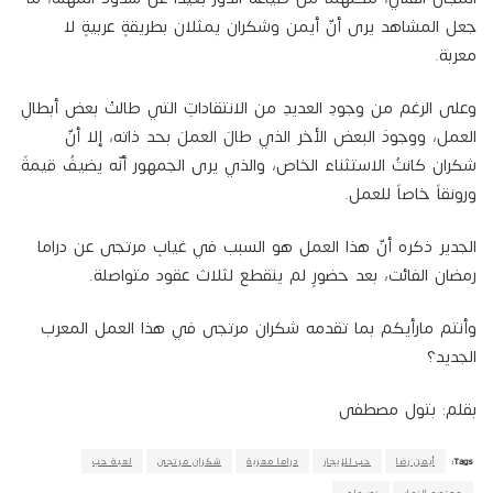
جعل المشاهد يرى أنّ أيمن وشكران يمثلان بطريقةٍ عربيةٍ لا
معربة.
وعلى الرغم من وجودِ العديدِ من الانتقاداتِ التي طالتْ بعض أبطالِ
العمل، ووجودَ البعض الأخر الذي طالَ العملَ بحد ذاته، إلا أنّ
شكران كانتٌ الاستثناء الخاص، والذي يرى الجمهور أنّه يضيفُ قيمةً
ورونقاً خاصاً للعمل.
الجدير ذكره أنّ هذا العمل هو السبب في غيابِ مرتجى عن دراما
رمضان الفائت، بعد حضورٍ لم ينقطع لثلاث عقود متواصلة.
وأنتم مارأيكم بما تقدمه شكران مرتجى في هذا العمل المعرب
الجديد؟
بقلم: بتول مصطفى
Tags:
أيمن رضا
حب للإيجار
دراما معربة
شكران مرتجى
لعبة حب