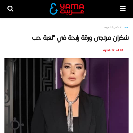
Home
خاص ياما عربية
شكران مرتجى ورقة رابحة في “لعبة حب
18 April، 2024