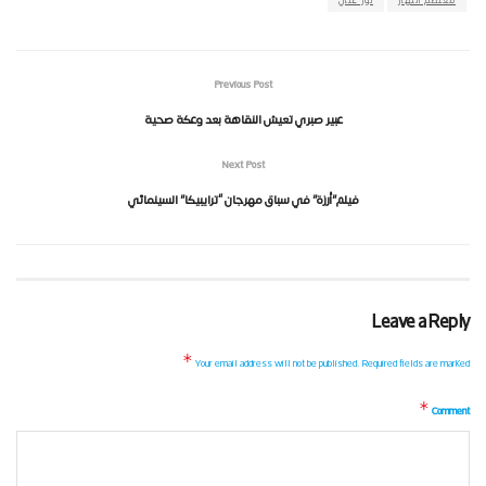
معتصم النهار
نور علي
Previous Post
عبير صبري تعيش النقاهة بعد وعكة صحية
Next Post
فيلم”أرزة” في سباق مهرجان “ترايبيكا” السينمائي
Leave a Reply
*
Your email address will not be published.
Required fields are marked
*
Comment