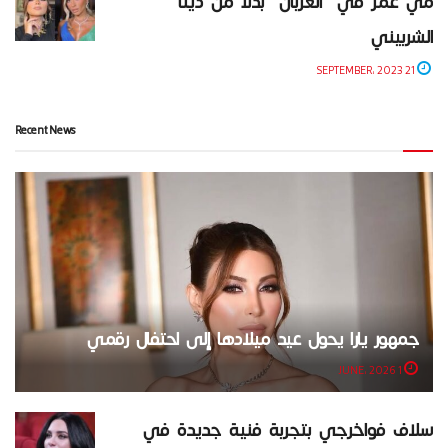
مي عمر في “الغربان” بدلاً من دينا
الشربيني
21 SEPTEMBER، 2023
Recent News
جمهور يارا يحول عيد ميلادها إلى احتفال رقمي
1 JUNE، 2026
سلاف فواخرجي بتجربة فنية جديدة في