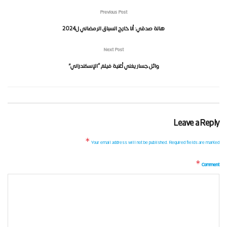
Previous Post
هالة صدقي: أنا خارج السباق الرمضاني ل2024
Next Post
وائل جسار يغني أغنية فيلم “الإسكندراني”
Leave a Reply
*
Your email address will not be published.
Required fields are marked
*
Comment