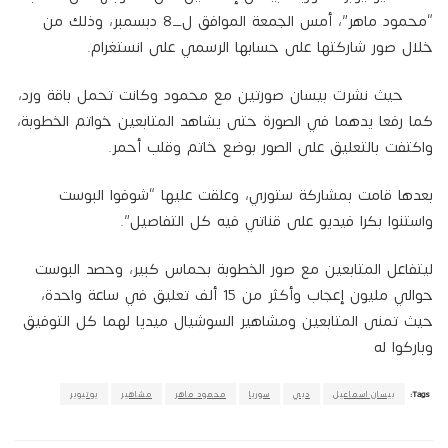
“محمود ماهر”، أمس الجمعة الموافق ل_8 دبسمبر، وذلك من
خلال صور شاركتها على حسابها الرسمي على انستغرام.
حيث نشرت بيسان صورتين مع محمود وكانت تحمل باقة ورد،
كما رفعا يدهما في الصورة حتى يشاهد المتابعين خواتم الخطوبة،
واكتفت بالتعليق على الصور بوضع خاتم وقلب أحمر.
بعدها قامت بمشاركة ستوري، وعلقت عليها “شوفوا البوست
واستنوا بكرا فيديو على قناتي فيه كل التفاصيل”.
ليتفاعل المتابعين مع صور الخطوبة بحماس كبير، وحصد البوست
حوالي مليون إعجاب وأكثر من 15 ألف تعليق في ساعة واحدة،
حيث تمنى المتابعين ومشاهير السوشيال ميديا لهما كل التوفيق
وباركوا له
Tags:
بيسان اسماعيل
دبي
سوريا
محمود ماهر
مشاهير
يوتيوبر