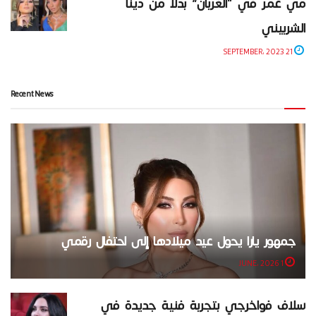
مي عمر في “الغربان” بدلاً من دينا
الشربيني
21 SEPTEMBER، 2023
Recent News
جمهور يارا يحول عيد ميلادها إلى احتفال رقمي
1 JUNE، 2026
سلاف فواخرجي بتجربة فنية جديدة في