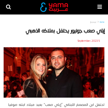
Home
تريندينغ
إيلي صعب جونيور يحتفل بملاكه الذهبي
5 September، 2023
احتفل ابن المصمم اللبناني “إيلي صعب” بعيد ميلاد ابنته صوفيا