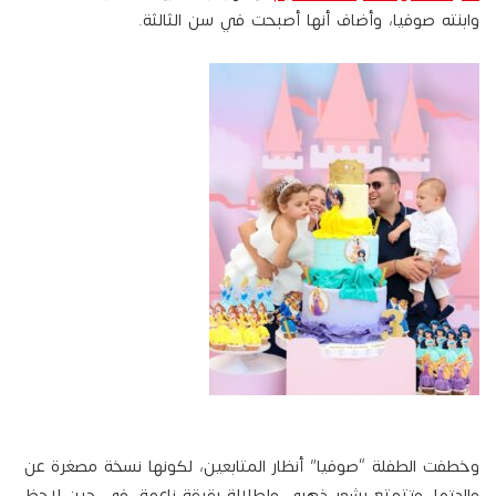
وابنته صوفيا، وأضاف أنها أصبحت في سن الثالثة.
وخطفت الطفلة “صوفيا” أنظار المتابعين، لكونها نسخة مصغرة عن
والدتها، وتتمتع بشعر ذهبي وإطلالة رقيقة ناعمة، في حين لاحظ