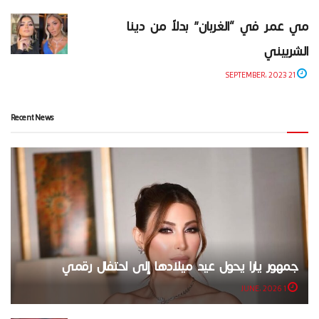
مي عمر في “الغربان” بدلاً من دينا
الشربيني
21 SEPTEMBER، 2023
Recent News
جمهور يارا يحول عيد ميلادها إلى احتفال رقمي
1 JUNE، 2026