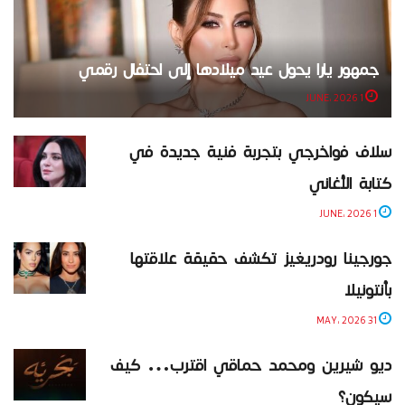
جمهور يارا يحول عيد ميلادها إلى احتفال رقمي
1 JUNE، 2026
سلاف فواخرجي بتجربة فنية جديدة في
كتابة الأغاني
1 JUNE، 2026
جورجينا رودريغيز تكشف حقيقة علاقتها
بأنتونيلا
31 MAY، 2026
ديو شيرين ومحمد حماقي اقترب… كيف
سيكون؟