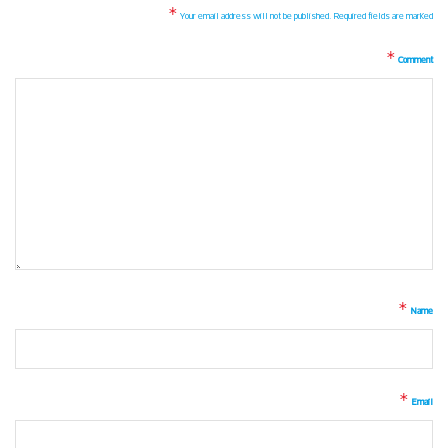
*
Your email address will not be published.
Required fields are marked
*
Comment
*
Name
*
Email