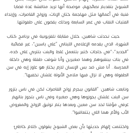
الشيوخ بتقديم نصائحهم، موضحة أنها تريد مناقشة عدة قضايا
فنية في أعمالها مثل مهاجمة ختان الإناث، وزواج القاصرات، وإرتداء
الفتيات النقاب في عمر السابعة وبذلك يقضون على طفولتها.
حيث تحدثت شاهين، خلال مقابلة تلفزيونية في برنامج كتاب
الشهرة، الذي يقدمه الإعلامي اللبناني “علي ياسين”، عبر فضائية
“الجديد”،:”في حاجات كتير بتتعمل غلط والبنت بتتربي على كده،
في بنات بينقبوهم وهما صغيرين وأنا شوفت طفلة وهي داخلة
المدرسة.. أنا مش ضد بس الإنسان لازم يختار هو عاوز إيه في سن
الطفولة وهي لا تزال فيها ملامح الأنوثة علشان تخفيها”.
وتابعت شاهين: “القانون بيجرم زواج القاصرات لكن في ناس بتزور
سن البنت علشان يجوزوها وهي صغيرة وفي ناس بتجوز بناتهم
عرفي مؤقتا لحد سن معين وبعدها يتم توثيق الزواج والمفروض
الأب والأم هما اللي يتتعاقبوا”.
واختتمت إلهام حديثها بأن بعض الشيوخ يقولون كلام خاطئ