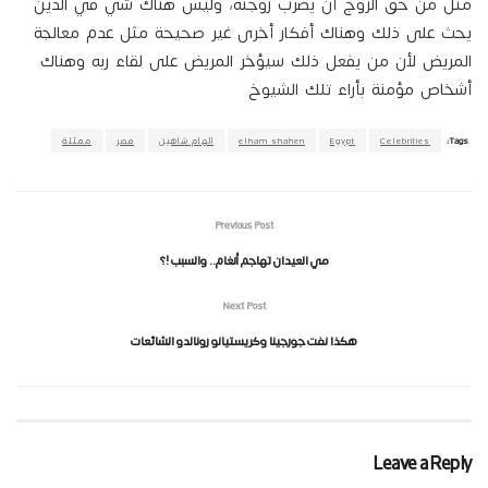
مثل من حق الزوج أن يضرب زوجته، وليس هناك شي في الدين
يحث على ذلك وهناك أفكار أخرى غير صحيحة مثل عدم معالجة
المريض لأن من يفعل ذلك سيؤخر المريض على لقاء ربه وهناك
أشخاص مؤمنة بأراء تلك الشيوخ
Tags:
Celebrities
Egypt
elham shahen
الهام شاهين
مصر
ممثلة
Previous Post
مي العيدان تهاجم أنغام.. والسبب !؟
Next Post
هكذا نفت جورجينا وكريستيانو رونالدو الشائعات
Leave a Reply