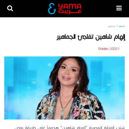
Home
مشاهير
إلهام شاهين تفاجئ الجماهير
1 October، 2023
شنت الفنانة المصرية “إلهام شاهين” هجوماً على طريقة بعض