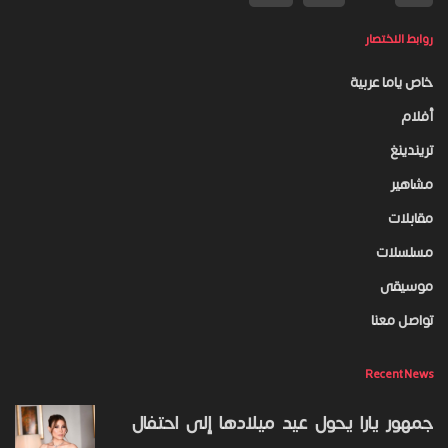
روابط الاختصار
خاص ياما عربية
أفلام
تريندينغ
مشاهير
مقابلات
مسلسلات
موسيقى
تواصل معنا
Recent News
جمهور يارا يحول عيد ميلادها إلى احتفال