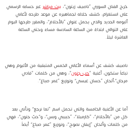
خرج الفنان السوري “ناصيف زيتون”،
ببث مباشر
عبر حسابه الرسمي
على انستغرام، كشف خلاله لجماهيره عن موعد طرحه لأغاني
ألبومه الجديد والذي يحمل عنوان “بالأحلام”، والمقرر طرحها اليوم
على التوالي ابتداءً من الساعة السادسة مساء وحتى الساعة
العاشرة ليلاً.
ناصيف كشف عن أسماء الأغاني الخمس المتبقية من الألبوم وهي
تباعاً ستكون، أغنية “
حب جنون
“، وهي من كلمات “فادي
مرجان”،ألحان “حسان عيسى” وتوزيع “عمر صباغ”.
أما عن الأغنية الخامسة والتي تحمل اسم “تعا نرجع” وتأتي بعد
كل من “بالأحلام”، “كارميلا”، “حبيبي وبس”، و”حبّ جنون”، فهي
من كلمات وألحان “إيفان نصوح”، وتوزيع “عمر صباغ” أيضاً.