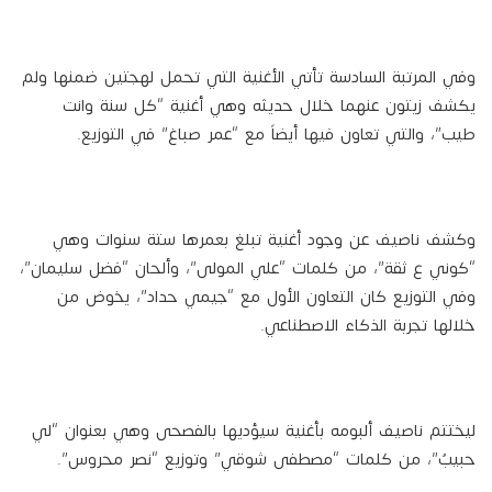
وفي المرتبة السادسة تأتي الأغنية التي تحمل لهجتين ضمنها ولم
يكشف زيتون عنهما خلال حديثه وهي أغنية “كل سنة وانت
طيب”، والتي تعاون فيها أيضاً مع “عمر صباغ” في التوزيع.
وكشف ناصيف عن وجود أغنية تبلغ بعمرها ستة سنوات وهي
“كوني ع ثقة”، من كلمات “علي المولى”، وألحان “فضل سليمان”،
وفي التوزيع كان التعاون الأول مع “جيمي حداد”، يخوض من
خلالها تجربة الذكاء الاصطناعي.
ليختتم ناصيف ألبومه بأغنية سيؤديها بالفصحى وهي بعنوان “لي
حبيبٌ”، من كلمات “مصطفى شوقي” وتوزيع “نصر محروس”.