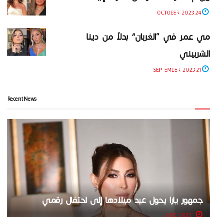
24 OCTOBER، 2023
مي عمر في “الغربان” بدلاً من دينا
الشربيني
21 SEPTEMBER، 2023
Recent News
جمهور يارا يحول عيد ميلادها إلى احتفال رقمي
1 JUNE، 2026