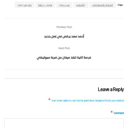
Tags:
الذكاء الاصطناعي
بالأحلام
حب جنون
كوني ع ثقة
ناصيف زيتون
Previous Post
أحمد سعد يرقص في عمل جديد
Next Post
فرصة ثانية تنقذ ميغان من ضربة سبوتيفاي
Leave a Reply
*
Your email address will not be published.
Required fields are marked
*
Comment