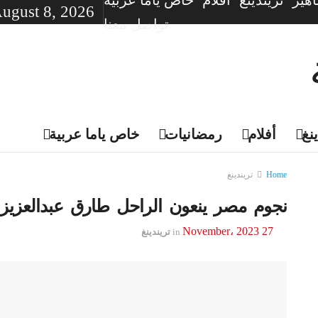
هير
تريندينغ
أفلام
خاص ياما عربية
August 8, 2026
تواصل معنا
نغ
أفلام
رمضانيات
خاص ياما عربية
Home
تريندينغ
نجوم مصر ينعون الراحل طارق عبدالعزيز
27 November، 2023
in
تريندينغ