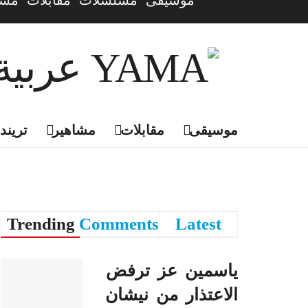
موسيقى
مسلسلات
مقابلات
مشا
موسيقى
مقابلات
مشاهير
تريندي
Trending
Comments
Latest
ياسمين عز ترفض
الاعتذار من نيشان