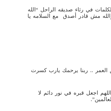
مات في رثاء صديقه الراحل “الله
الله مش قادر أصدق مع السلامه يا
 العمر .. ربنا يرحمك يارب كسرت
لهم اجعل قبره في نور دائم لا
عالمين”.