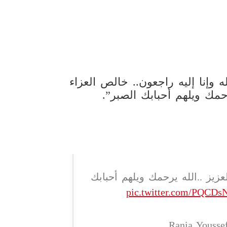
ه وإنا إليه راجعون.. خالص العزاء
حمك ويلهم أحبابك الصبر”.
يز ..الله يرحمك ويلهم أحبابك
pic.twitter.com/PQCD