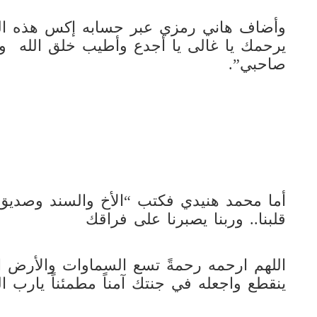
وأضاف هاني رمزي عبر حسابه إكس هذه الكل
يرحمك يا غالى يا أجدع وأطيب خلق الله و
صاحبي”.
أما محمد هنيدي فكتب “الأخ والسند وصديق
قلبنا.. وربنا يصبرنا على فراقك
اللهم ارحمه رحمةً تسع السماوات والأرض ال
ينقطع واجعله في جنتك آمناً مطمئناً يارب ال