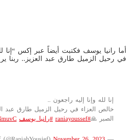
أما رانيا يوسف فكتبت أيضاً عبر إكس “‏إنا لل
في رحيل الزميل طارق عبد العزيز.. ربنا ير
إنا لله وإنا إليه راجعون ..
خالص العزاء في رحيل الزميل طارق عبد العز
الصبر 🙏
#raniayoussef
#رانيا_يوسف
sNmuvC
November 26, 2023
— Rania Youssef (@RaniahYousief)