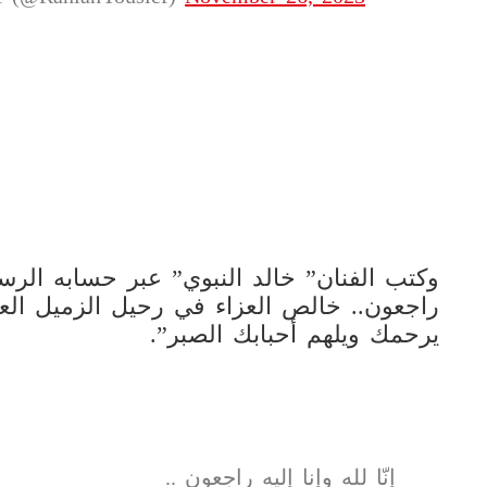
وكتب الفنان” خالد النبوي” عبر حسابه الرسمي
راجعون.. خالص العزاء في رحيل الزميل العزي
يرحمك ويلهم أحبابك الصبر”.
إنّا لله وإنا إليه راجعون ..