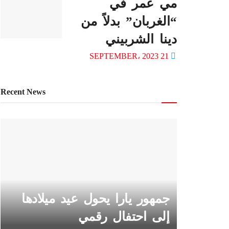
مي عمر في
“الغربان” بدلاً من
دينا الشربيني
21 SEPTEMBER، 2023
Recent News
جمهور يارا يحول عيد ميلادها
إلى احتفال رقمي