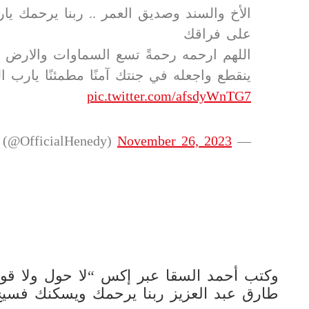
الأخ والسند وصديق العمر .. ربنا يرحمك يار
على فراقك
اللهم ارحمه رحمةً تسع السماوات والارض ال
ينقطع واجعله في جنتك آمنًا مطمئنًا يارب ال
pic.twitter.com/afsdyWnTG7
November 26, 2023
— Mohamed Henedy 👶 (@OfficialHenedy)
وكتب أحمد السقا عبر إكس “لا حول ولا قوة إ
طارق عبد العزيز ربنا يرحمك ويسكنك فسيح 