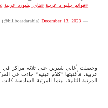
#قوائم_بيلبورد_عربية
#هاي_بيلبورد_عربية
xo
December 13, 2023
— Billboard Arabia (@billboardarabia)
عربية، فأغنيتها “كلام عينيه” جاءت في المر
المرتبة الثانية، بينما المرتبة السادسة كانت 