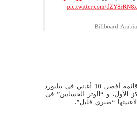
pic.twitter.com/dZY8rRN8
وحصلت أغاني شيرين على ثلاثة مراكز في قائمة أفضل 10 أغاني في بيلبورد
كز الأول، و “الوتر الحساس” في
لأغنيتها “صبري قليل”.