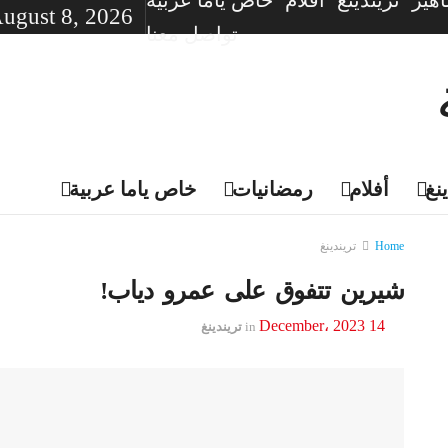
هير
تريندينغ
أفلام
خاص ياما عربية
August 8, 2026
تواصل معنا
نغ
أفلام
رمضانيات
خاص ياما عربية
Home
تريندينغ
شيرين تتفوق على عمرو دياب!
14 December، 2023
in
تريندينغ