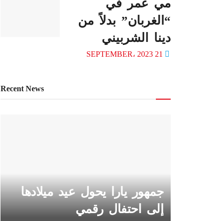
مي عمر في
“الغربان” بدلاً من
دينا الشربيني
21 SEPTEMBER، 2023
Recent News
جمهور يارا يحول عيد ميلادها
إلى احتفال رقمي