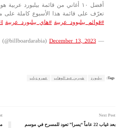
أفضل ١٠ أغاني من قائمة بيلبورد عربية هوت ١٠٠
تعرّف على قائمة هذا الأسبوع كاملة على موق
#قوائم_بيلبوود_عربية
#هاي_بيلبورد_عربية
xH
December 13, 2023
— Billboard Arabia (@billboardarabia)
Tags:
بيلبورد
شيرين عبد الوهاب
عمرو دياب
st
Next Post
بعد غياب 22 عاماً “يسرا” تعود للمسرح في موسم
مس