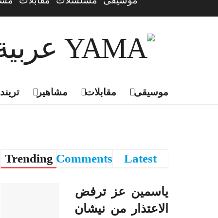
موسيقى
مسلسلات
مقابلات
مشا
موسيقى
مقابلات
مشاهير
تريندي
Trending
Comments
Latest
ياسمين عز ترفض
الاعتذار من نيشان