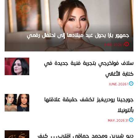
جمهور يارا يحول عيد ميلادها إلى احتفال رقمي
1 JUNE، 2026
سلاف فواخرجي بتجربة فنية جديدة في
كتابة الأغاني
1 JUNE، 2026
جورجينا رودريغيز تكشف حقيقة علاقتها
بأنتونيلا
31 MAY، 2026
ديو شيرين ومحمد حماقي اقترب… كيف