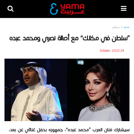
Home
مشاهير
“سلطن في مكانك” مع أصالة نصري ومحمد عبده
24 October، 2023
سيشارك فنان العرب “محمد عبده”، جمهوره بحفل غنائي عن بعد،