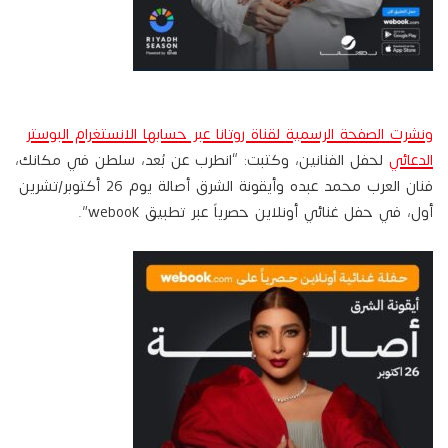
ونشرت الصفحة الرسمية لقناة روتانا عبر حسابها الانستغرام البوستر
الدعائي
لحفل الفنانين، وكتبت: “انطرب عن بُعد، سلطن في مكانك،
‏فنان العرب محمد عبده ‏وأيقونة الشرق أصالة يوم 26 أكتوبر/تشرين
أول، في حفل غنائي أونلاين حصرياً عبر تطبيق webook”.