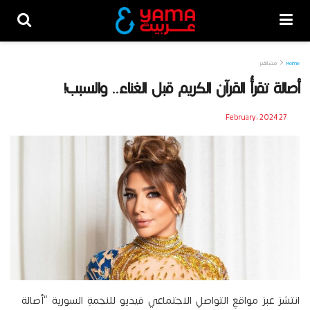
Home
مشاهير
أصالة تقرأُ القرآن الكريم قبل الغناء.. والسبب!
27 February، 2024
انتشرَ عبرَ مواقعِ التواصلِ الاجتماعي فيديو للنجمةِ السورية “أصالة