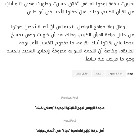
نصري”، برفقةِ زوجها العراقي “فائق حسن”، وظهرتْ وهي تتلو آياتٍ
من القرآن الكريم، وذلكَ قبلَ حفلها الأخير في أبو ظبي.
وقالَ روادْ مواقع التواصل الاجتماعي أنَّ أصالة تُحصنُ صوتها
من خلالِ قراءة القرآن الكريم، وذلكَ بعدَ أن ظهرتْ وهي تمسحُ
بيدها على رقبتها أثناءَ القراءة، ما دفعهم لتفسيرِ الأمرِ بهذه
الطريقة، وخاصةً أنّ النجمة السورية معروفةٌ بإيمانها الشديدِ بالحسد
وهو ما صرحتْ عنهُ سابقاً.
Tags:
اصالة نصري
سوريا
فائق حسن
Previous Post
ماجدة الرومي تروج لأُغنيتها الجديدة “بعدني بقلبك”
Next Post
أمل عرفة تروّج لشخصية “حياة” في “أغمض عينيك”