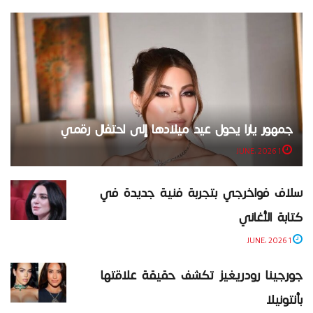
جمهور يارا يحول عيد ميلادها إلى احتفال رقمي
1 JUNE، 2026
سلاف فواخرجي بتجربة فنية جديدة في
كتابة الأغاني
1 JUNE، 2026
جورجينا رودريغيز تكشف حقيقة علاقتها
بأنتونيلا