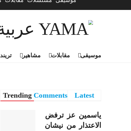
موسيقى
مسلسلات
مقابلات
م
موسيقى
مقابلات
مشاهير
تريندي
Trending
Comments
Latest
ياسمين عز ترفض
الاعتذار من نيشان