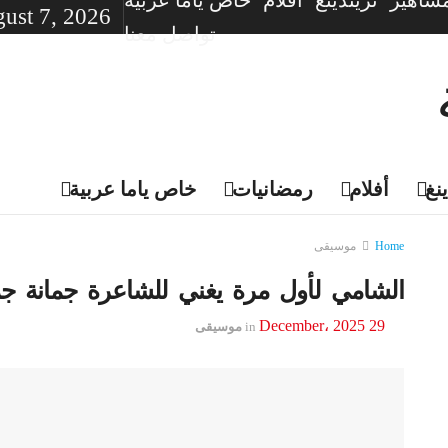
شاهير
تريندينغ
أفلام
خاص ياما عربية
gust 7, 2026
تواصل معنا
نغ
أفلام
رمضانيات
خاص ياما عربية
Home
موسيقى
الشامي لأول مرة يغني للشاعرة جمانة ج
29 December، 2025
in
موسيقى