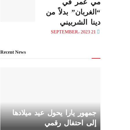
مي عمر في
“الغربان” بدلاً من
دينا الشربيني
21 SEPTEMBER، 2023
Recent News
جمهور يارا يحول عيد ميلادها
إلى احتفال رقمي