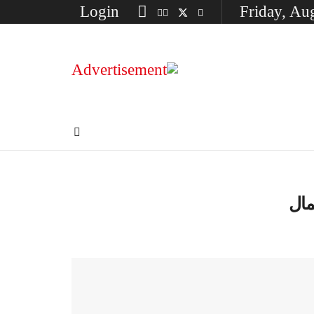
Login
Friday, Au
مال