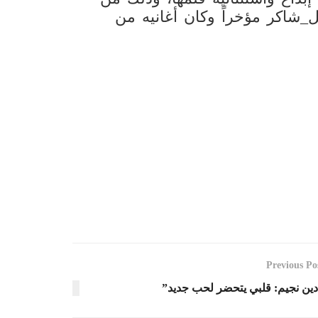
ل_شاكر مؤخراً وكان أغانيه من
Previous Po
دين نجيم: قلبي يتحضر لحب جديد”