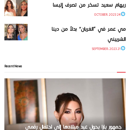
ريهام سعيد تسخر من تصرف إليسا
24 OCTOBER، 2023
مي عمر في “الغربان” بدلاً من دينا
الشربيني
21 SEPTEMBER، 2023
Recent News
جمهور يارا يحول عيد ميلادها إلى احتفال رقمي