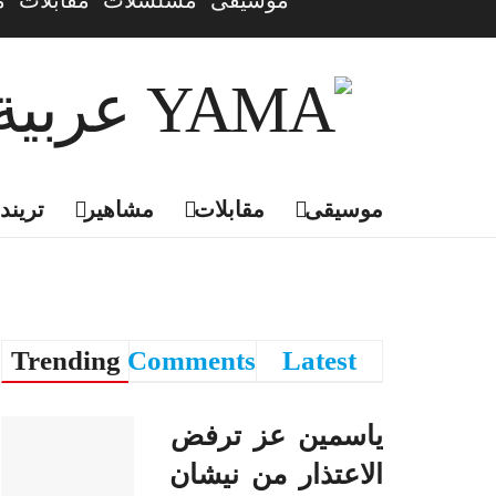
موسيقى
مسلسلات
مقابلات
م
موسيقى
مقابلات
مشاهير
تريندي
Trending
Comments
Latest
ياسمين عز ترفض
الاعتذار من نيشان