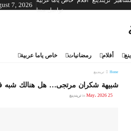
شاهير
تريندينغ
أفلام
خاص ياما عربية
gust 7, 2026
تواصل معنا
نغ
أفلام
رمضانيات
خاص ياما عربية
Home
تريندينغ
شبيهة شكران مرتجى… هل هنالك شبه فعل
25 May، 2026
in
تريندينغ