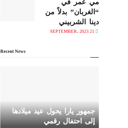
مي عمر في
“الغربان” بدلاً من
دينا الشربيني
21 SEPTEMBER، 2023
Recent News
جمهور يارا يحول عيد ميلادها
إلى احتفال رقمي