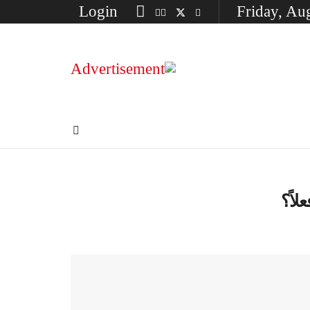
Login
Friday, Au
اً؟