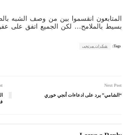
المتابعون انقسموا بين من وصف الشبه بالص
بسيط بالملامح… لكن الجميع اتفق على عفو
Tags:
شكران مرتجى
st
Next Post
“الشامي” يرد على ادعاءات أنجي خوري
ال
فم