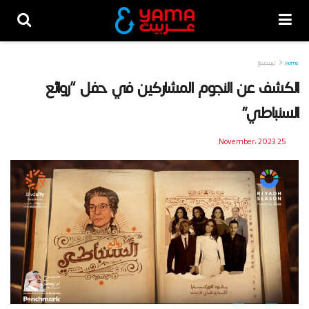
Home
تريندينغ
الكشف عن النجوم المشاركين في حفل “روائع
السنباطي”
25 November، 2023