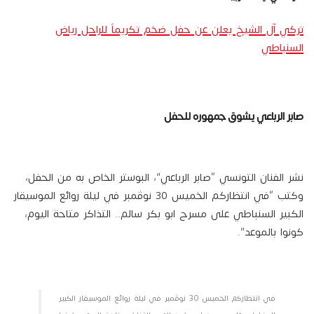
تركي آل الشيخ يعلن عن حفل ضخم تكريماً للراحل رياض
السنباطي
صابر الرباعي يشوق جمهوره للحفل
نشر الفنان التونسي “صابر الرباعي”، البوستر الخاص به من الحفل،
وكتب “في انتظاركم الخميس 30 نوڤمبر في ليلة روائع الموسيقار
الكبير السنباطي على مسرح ابو بكر سالم.. التذاكر متاحة اليوم،
كونوا بالموعد”.
في انتظاركم الخميس 30 نوڤمبر في ليلة روائع الموسيقار الكبير