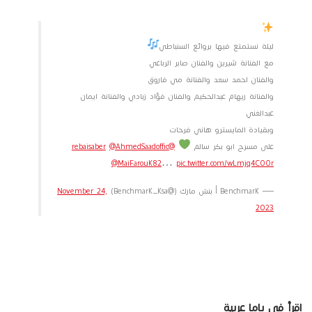
ليلة نستمتع فيها بروائع السنباطي
مع الفنانة شيرين والفنان صابر الرباعي
والفنان احمد سعد والفنانة مي فاروق
والفنانة ريهام عبدالحكيم والفنان فؤاد زبادي والفنانة ايمان
عبدالغني
وبقيادة المايسترو هاني فرحات
على مسرح ابو بكر سالم
@rebaisaber
@AhmedSaadoffic
@MaiFarouk82
…
pic.twitter.com/wLmjq4C00r
— Benchmark | بنش مارك (@Benchmark_ksa)
November 24,
2023
اقرأ في ياما عربية