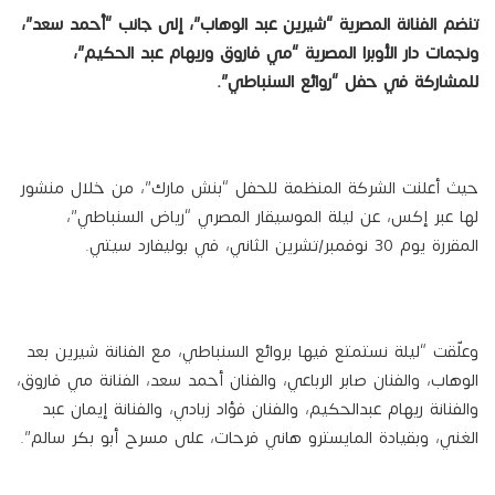
تنضم الفنانة المصرية “شيرين عبد الوهاب”، إلى جانب “أحمد سعد”،
ونجمات دار الأوبرا المصرية “مي فاروق وريهام عبد الحكيم”،
للمشاركة في حفل “روائع السنباطي”.
حيث أعلنت الشركة المنظمة للحفل “بنش مارك”، من خلال منشور
لها عبر إكس، عن ليلة الموسيقار المصري “رياض السنباطي”،
المقررة يوم 30 نوفمبر/تشرين الثاني، في بوليفارد سيتي.
وعلّقت “ليلة نستمتع فيها بروائع السنباطي، مع الفنانة شيرين بعد
الوهاب، والفنان صابر الرباعي، والفنان أحمد سعد، الفنانة مي فاروق،
والفنانة ريهام عبدالحكيم، والفنان فؤاد زبادي، والفنانة إيمان عبد
الغني، وبقيادة المايسترو هاني فرحات، على مسرح أبو بكر سالم”.