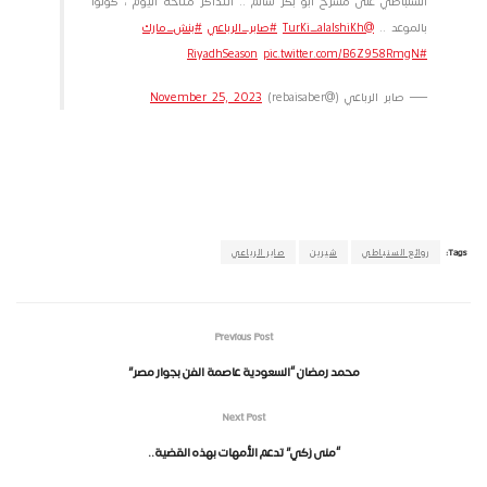
السنباطي على مسرح ابو بكر سالم .. التذاكر متاحة اليوم ، كونوا
بالموعد ..
@Turki_alalshikh
#صابر_الرباعي
#بنش_مارك
pic.twitter.com/B6Z958RmgN
#RiyadhSeason
— صابر الرباعي (@rebaisaber)
November 25, 2023
Tags:
روائع السنباطي
شيرين
صابر الرباعي
Previous Post
محمد رمضان “السعودية عاصمة الفن بجوار مصر”
Next Post
“منى زكي” تدعم الأمهات بهذه القضية..