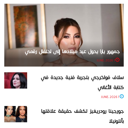
جمهور يارا يحول عيد ميلادها إلى احتفال رقمي
1 JUNE، 2026
سلاف فواخرجي بتجربة فنية جديدة في
كتابة الأغاني
1 JUNE، 2026
جورجينا رودريغيز تكشف حقيقة علاقتها
بأنتونيلا