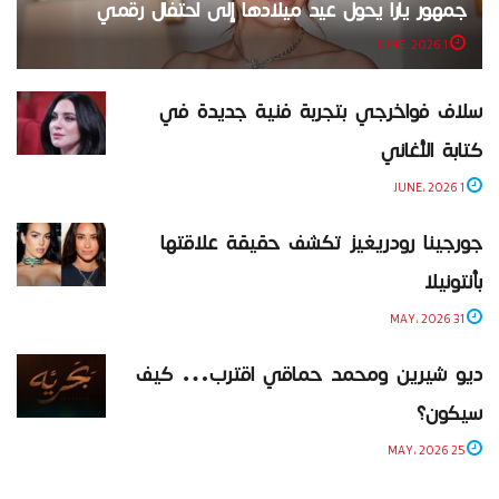
جمهور يارا يحول عيد ميلادها إلى احتفال رقمي
1 JUNE، 2026
سلاف فواخرجي بتجربة فنية جديدة في
كتابة الأغاني
1 JUNE، 2026
جورجينا رودريغيز تكشف حقيقة علاقتها
بأنتونيلا
31 MAY، 2026
ديو شيرين ومحمد حماقي اقترب… كيف
سيكون؟
25 MAY، 2026