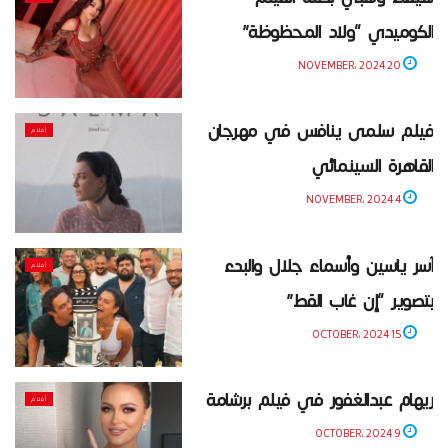
الكوميدي “ولاد المحظوظة”
20 NOVEMBER، 2024
فيلم سلمى ينافس في مهرجان
أفلام
القاهرة السينمائي
4 NOVEMBER، 2024
آسر ياسين وأسماء جلال والبدء
أفلام
بتصوير “إن غاب القط”
15 OCTOBER، 2024
ريهام عبدالغفور في فيلم برشامة
أفلام
9 OCTOBER، 2024