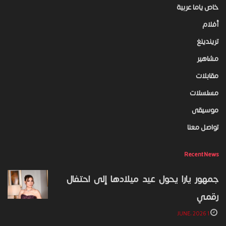
خاص ياما عربية
أفلام
تريندينغ
مشاهير
مقابلات
مسلسلات
موسيقى
تواصل معنا
Recent News
جمهور يارا يحول عيد ميلادها إلى احتفال
رقمي
1 JUNE، 2026