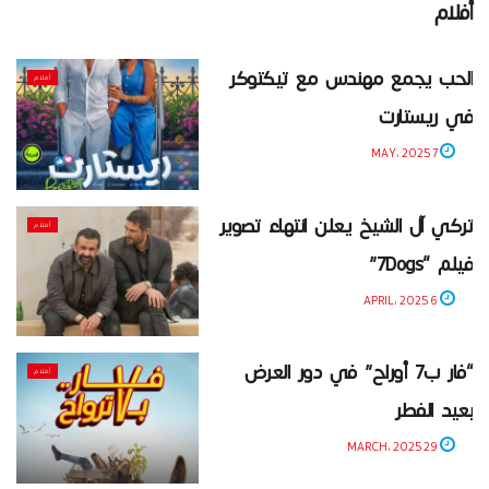
أفلام
الحب يجمع مهندس مع تيكتوكر
أفلام
في ريستارت
7 MAY، 2025
تركي آل الشيخ يعلن انتهاء تصوير
أفلام
فيلم “7Dogs”
6 APRIL، 2025
“فار ب7 أوراح” في دور العرض
أفلام
بعيد الفطر
29 MARCH، 2025