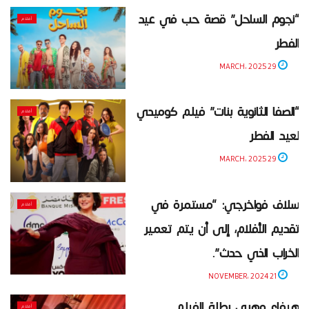
“نجوم الساحل” قصة حب في عيد
أفلام
الفطر
29 MARCH، 2025
“الصفا الثانوية بنات” فيلم كوميدي
أفلام
لعيد الفطر
29 MARCH، 2025
سلاف فواخرجي: “مستمرة في
أفلام
تقديم الأفلام، إلى أن يتم تعمير
الخراب الذي حدث”.
21 NOVEMBER، 2024
هيفاء وهبي بطلة الفيلم
أفلام