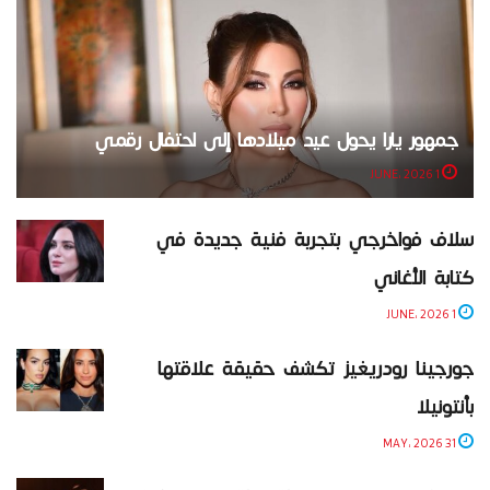
جمهور يارا يحول عيد ميلادها إلى احتفال رقمي
1 JUNE، 2026
سلاف فواخرجي بتجربة فنية جديدة في
كتابة الأغاني
1 JUNE، 2026
جورجينا رودريغيز تكشف حقيقة علاقتها
بأنتونيلا
31 MAY، 2026