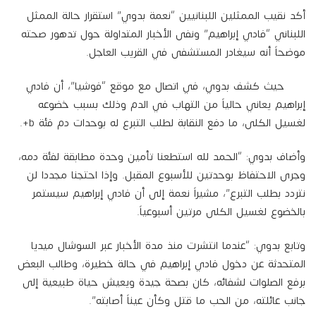
أكد نقيب الممثلين اللبنانيين “نعمة بدوي” استقرار حالة الممثل
اللبناني “فادي إبراهيم” ونفى الأخبار المتداولة حول تدهور صحته
موضحاً أنه سيغادر المستشفى في القريب العاجل.
حيث كشف بدوي، في اتصال مع موقع “فوشيا”، أن فادي
إبراهيم يعاني حالياً من التهاب في الدم وذلك بسبب خضوعه
لغسيل الكلى، ما دفع النقابة لطلب التبرع له بوحدات دم فئة b+.
وأضاف بدوي: “الحمد لله استطعنا تأمين وحدة مطابقة لفئة دمه،
وجرى الاحتفاظ بوحدتين للأسبوع المقبل. وإذا احتجنا مجددا لن
نتردد بطلب التبرع”، مشيراً نعمة إلى أن فادي إبراهيم سيستمر
بالخضوع لغسيل الكلى مرتين أسبوعياً.
وتابع بدوي: “عندما انتشرت منذ مدة الأخبار عبر السوشال ميديا
المتحدثة عن دخول فادي إبراهيم في حالة خطيرة، وطالب البعض
برفع الصلوات لشفائه، كان بصحة جيدة ويعيش حياة طبيعية إلى
جانب عائلته، من الحب ما قتل وكأن عيناً أصابته”.