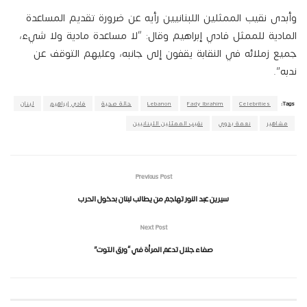
وأبدى نقيب الممثلين اللبنانيين رأيه عن ضرورة تقديم المساعدة
المادية للممثل فادي إبراهيم وقال: “لا مساعدة مادية ولا شيء،
جميع زملائه في النقابة يقفون إلى جانبه، وعليهم التوقف عن
ندبه”.
Tags:
Celebrities
Fady Ibrahim
Lebanon
حالة صحية
فادي إبراهيم
لبنان
مشاهير
نعمة بدوي
نقيب الممثلين اللبنانيين
Previous Post
سيرين عبد النور تهاجم من يطالب لبنان بدخول الحرب
Next Post
صفاء جلال تدعم المرأة في “ورق التوت”