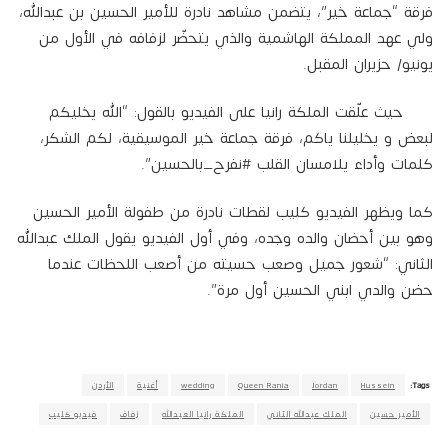
فرقة “جماعة خير”، يتضمن مشاهد نادرة للأمير الحسين بن عبدالله،
ولي عهد المملكة الهاشمية والذي يتحضّر لزفافه في الأول من
يونيو/ حزيران المقبل.
حيث علّقت الملكة رانيا على الفيديو بالقول: “الله يخليكم
لبعض و يخليلنا ياكم، فرقة جماعة خير الموسيقية، لكم الشكر،
كلمات وأداء يلامسان القلب #نفرح_بالحسين”.
كما ويظهر الفيديو كليب لقطات نادرة من طفولة الأمير الحسين
وهو بين أحضان والده وجده، وفي أول الفيديو يقول الملك عبدالله
الثاني: “شعور جميل وصعب حسيته من أصعب اللحظات عندما
حضن والدي ابني الحسين أول مرة”.
Tags:
Hussein
Jordan
Queen Rania
wedding
أغنية
الأردن
الأمير حسين
الملك عبدالله الثاني
الملكة رانيا العبدالله
زفاف
فيديو كليب