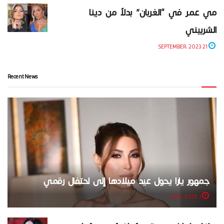
مي عمر في “الغربان” بدلاً من دينا
الشربيني
21 SEPTEMBER، 2023
Recent News
جمهور يارا يحول عيد ميلادها إلى احتفال رقمي
1 JUNE، 2026