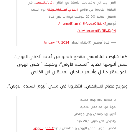
الفن الإماراتي والأحاديث الشيقة مع الفنان
#فايز_السعيد
.. في
الحلقة القادمة من برنامج
#أحلام_ألف_ليلة_وليلة
يوم السبت
المقبل الساعة 22:00 بتوقيت الإمارات على قناة
أبوظبي
@AhlamAlShamsi
@FayezOfficial
pic.twitter.com/FoRlEwkqPH
— قناة أبوظبي (@abudhabitv)
January 17, 2024
كما شاركت الشامسي مقطع فيديو من أغنية “اخفي الهوى”،
ضمن ألبومها الجديد “السيدة الأولى”، وكتبت: “‎اخفي الهوى
للموسيقار ‎طلال وأشعار سلطان العاشقين ‎ابن الفارض
وتوزيع ‎عصام الشرايطي.. انتظرونا في ميني ألبوم السيدة الاولى”.
يا محرقاً بالنار وجه محبيه
مهلاً فإنا مدامعي تطفيه
أحرق بها جسدي وكل جوارحي
واحرص على قلبي فإنك فيه
اخفي الهوى اخفي الهوى و مدامعي تبديه
#اخفي_الهوى