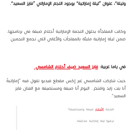
وليلة”، عنوان “ليلة إماراتية” بوجود النجم الإماراتي “فايز السعيد”.
وكانت المفاجأة بحلول النجمة الإماراتية أحلام ضيفة في برنامجها،
ضمن ليلة إماراتية مليئة بالمفاجآت والأغاني التي تجمع النجمين.
في ياما عربية:
فايز السعيد ضيف أحلام الشامسي
حيث شاركت الشامسي عبر إكس مقطع فيديو تقول فيه “إماراتيةٌ
أنا بنت زايد وافتخر.. اليوم أنا ضيفة ومستضيفة مع الفنان فايز
السعيد”.
النجمة
#أحلام
ضيفة ومستضيفة!
ترقبوا ليلة إماراتية مختلفة..