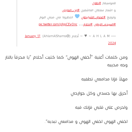
للموسيقار
#طلال
و اشعار سلطان العاشقين
#ابن_الفارض
وتوزيع
#عصام_الشرايطي
انتظرونا في ميني البوم
#السيده_الاولى
#احلام
…
pic.twitter.com/p1gsCEvOnc
— A H L A M ~ ♥️ ~ أحلام (@AhlamAlShamsi)
January 17,
2024
ومن كلمات أغنية “أخفي الهوى” كما كتبت أحلام “‏يا محرقاً بالنار
وجه محبيه
مهلاً فإنا مدامعي تطفيه
أحرق بها جسدي وكل جوارحي
واحرص على قلبي فإنك فيه
اخفي الهوى اخفي الهوى و مدامعي تبديه”.