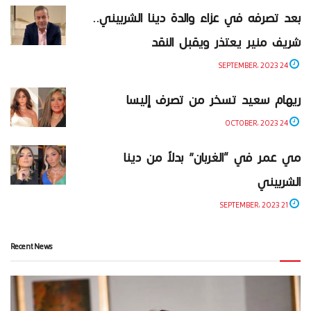
بعد تصرفه في عزاء والدة دينا الشربيني..
شريف منير يعتذر ويقبل النقد
24 SEPTEMBER، 2023
ريهام سعيد تسخر من تصرف إليسا
24 OCTOBER، 2023
مي عمر في “الغربان” بدلاً من دينا
الشربيني
21 SEPTEMBER، 2023
Recent News