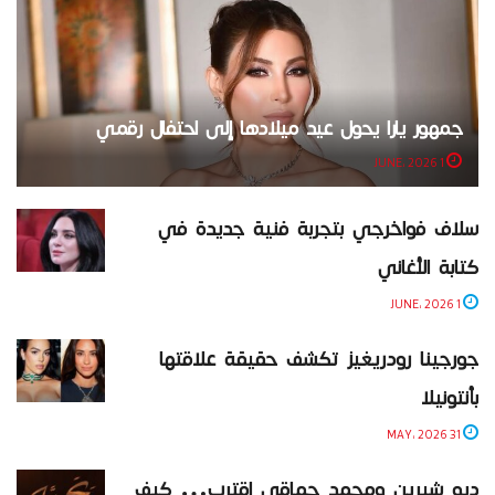
جمهور يارا يحول عيد ميلادها إلى احتفال رقمي
1 JUNE، 2026
سلاف فواخرجي بتجربة فنية جديدة في
كتابة الأغاني
1 JUNE، 2026
جورجينا رودريغيز تكشف حقيقة علاقتها
بأنتونيلا
31 MAY، 2026
ديو شيرين ومحمد حماقي اقترب… كيف