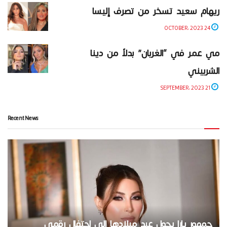
ريهام سعيد تسخر من تصرف إليسا
24 OCTOBER، 2023
مي عمر في “الغربان” بدلاً من دينا
الشربيني
21 SEPTEMBER، 2023
Recent News
جمهور يارا يحول عيد ميلادها إلى احتفال رقمي