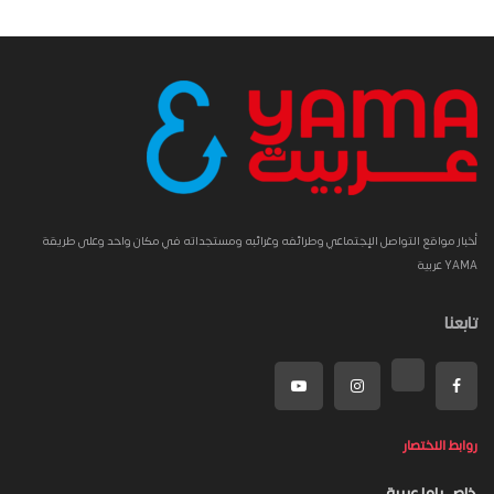
أخبار مواقع التواصل الإجتماعي وطرائفه وغرائبه ومستجداته في مكان واحد وعلى طريقة
YAMA عربية
تابعنا
روابط الاختصار
خاص ياما عربية