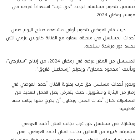
ديسمبر، بتصوير مسلسله الجديد “حق عرب” استعداداً لعرضه في
موسم رمضان 2024.
حيث قام العوضي بتصوير أولى مشاهده صباح اليوم ضمن
أحداث المسلسل في منطقة سقارة مع الفنانة كارولين عزمي التي
تجسد دور مرشدة سياحية.
المسلسل من المقرر عرضه في رمضان 2024، من إنتاج “سينرجي”،
وتأليف “محمود حمدان”، وإخراج “إسماعيل فاروق”.
وتدور أحداث مسلسل حق عرب بطولة الفنان أحمد العوضي في
إطار من الإثارة والتشويق، حيث يتعرض بطل العمل للعديد من
المغامرات خلال أحداث العمل ويحاول أن يخرج منها بجانب قصة
عاطيفية.
ويشارك في مسلسل حق عرب بجانب الفنان أحمد العوضي
مجموعة كبيرة من الفنانين بجانب الفنان أحمد العوضي، ومن
بينهم الفنان رياض الخولي، وميرهان حسين، وليد فواز، وفاء عامر.