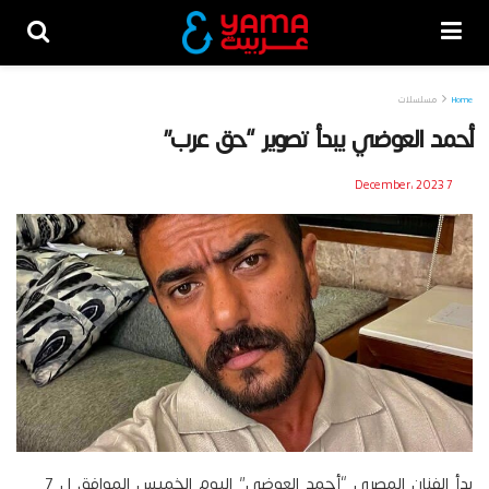
Home
مسلسلات
أحمد العوضي يبدأ تصوير “حق عرب”
7 December، 2023
بدأ الفنان المصري “أحمد العوضي” اليوم الخميس الموافق ل 7