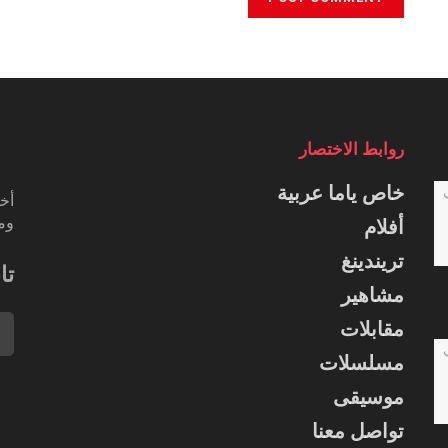
روابط الاختصار
خاص ياما عربية
أخب
ومس
أفلام
تريندينغ
تا
مشاهير
مقابلات
مسلسلات
موسيقى
تواصل معنا