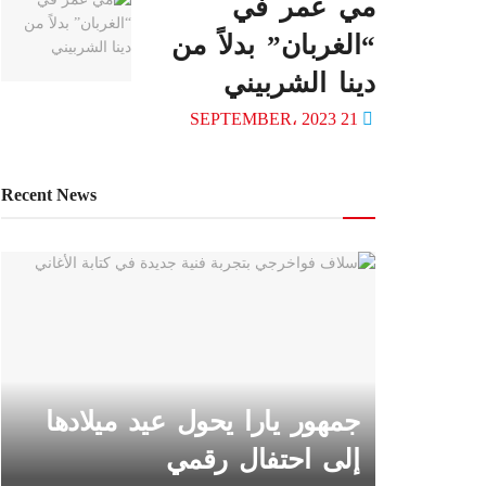
مي عمر في
“الغربان” بدلاً من
دينا الشربيني
21 SEPTEMBER، 2023
Recent News
جمهور يارا يحول عيد ميلادها
إلى احتفال رقمي