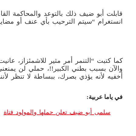
قابلت أبو ضيف ذلك بالتوعد والمحاكمة الق
انستغرام “سيتم الترحيب بأي عنف أو مضايقة
كما كتبت “التنمر أمر مثير للاشمئزاز، عانيت
والآن بسبب بطني الكبير!!، حملي لن يمنعني
أخفيه لأنه يؤذي بصرك، ببساطة لا تنظر لأنني
في ياما عربية:
سلمى أبو ضيف تعلن حملها والمولود فتاة