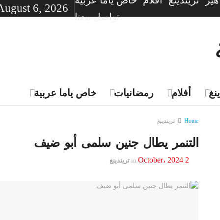
ير
تريندينغ
أفلام
خاص ياما عربية
August 6, 2026
تواصل معنا
نغ
أفلام
رمضانيات
خاص ياما عربية
Home
تريندينغ
التنمر يطال جنين سلمى أبو ضيف
2 October، 2024
in
تريندينغ