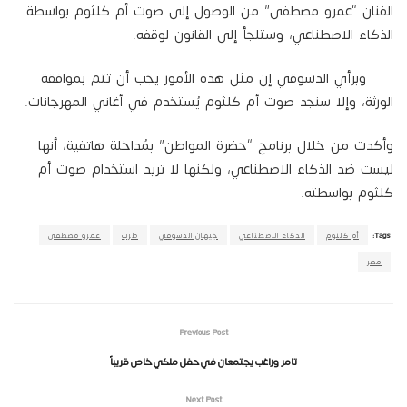
الفنان “عمرو مصطفى” من الوصول إلى صوت أم كلثوم بواسطة
الذكاء الاصطناعي، وستلجأ إلى القانون لوقفه.
وبرأي الدسوقي إن مثل هذه الأمور يجب أن تتم بموافقة
الورثة، وإلا سنجد صوت أم كلثوم يُستخدم في أغاني المهرجانات.
وأكدت من خلال برنامج “حضرة المواطن” بمُداخلة هاتفية، أنها
ليست ضد الذكاء الاصطناعي، ولكنها لا تريد استخدام صوت أم
كلثوم بواسطته.
Tags:
أم كلثوم
الذكاء الاصطناعي
جيهان الدسوقي
طرب
عمرو مصطفى
مصر
Previous Post
تامر وراغب يجتمعان في حفل ملكي خاص قريباً
Next Post