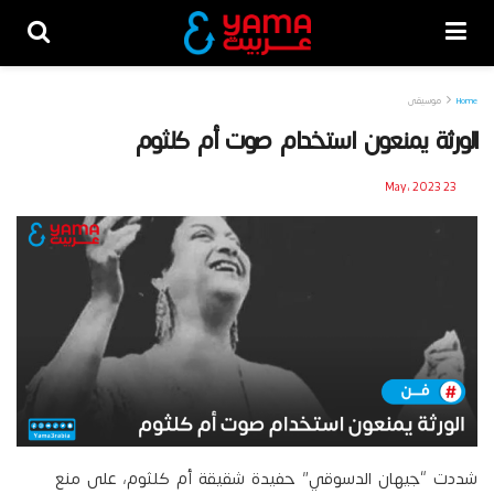
Home
موسيقى
الورثة يمنعون استخدام صوت أم كلثوم
23 May، 2023
شددت “جيهان الدسوقي” حفيدة شقيقة أم كلثوم، على منع