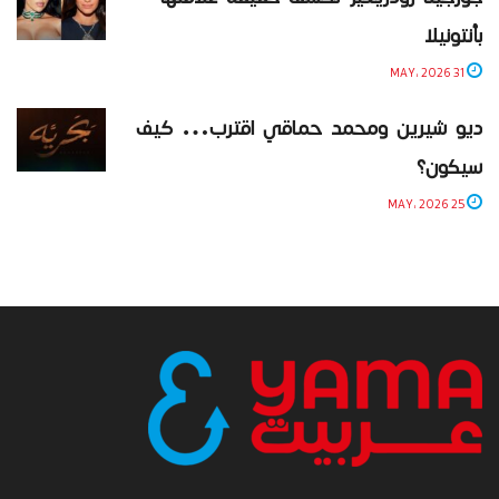
بأنتونيلا
31 MAY، 2026
ديو شيرين ومحمد حماقي اقترب… كيف
سيكون؟
25 MAY، 2026