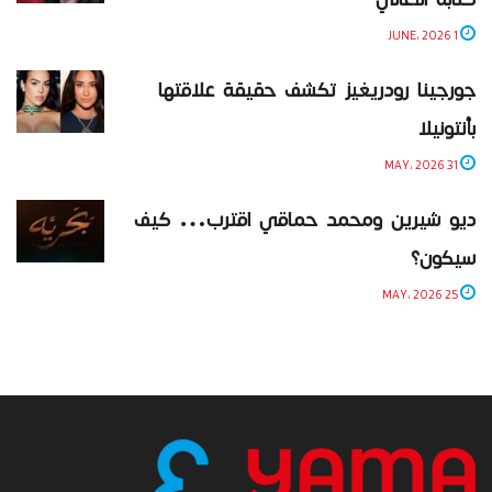
1 JUNE، 2026
جورجينا رودريغيز تكشف حقيقة علاقتها
بأنتونيلا
31 MAY، 2026
ديو شيرين ومحمد حماقي اقترب… كيف
سيكون؟
25 MAY، 2026