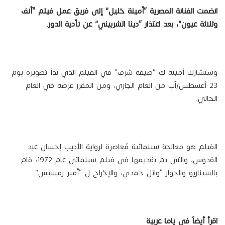
انضمت الفنانة المصرية “أمينة خليل” إلى فريق عمل فيلم “أنف
وثلاثة عيون”، بعد اعتذار “دينا الشربيني” عن تأدية الدور.
وستشارك أمينة ك “ضيفة شرف” في الفيلم الذي بدأ تصويره يوم
23 أغسطس/آب من العام الجاري، ومن المقرر عرضه في العام
الحالي.
الفيلم هو معالجة سينمائية مُعاصرة لرواية الأديب إحسان عبد
القدوس، والتي تم تقديمها في فيلم سينمائي عام 1972، قام
بالسيناريو والحوار “وائل حمدي، والإخراج ل “أمير رمسيس”.
اقرأ أيضاً في ياما عربية