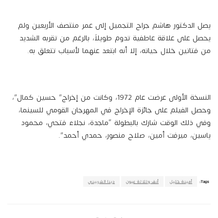
يصل الدكتور هاشم جراح التجميل إلى عمر منتصف الأربعين ولم
يحصل على علاقة عاطفية تدوم طويلاً، بالرغم من تقربه الشديد
من فتاتين خلال حياته، إلا أنه ابتعد عنهما لأسباب تتعلق به.
النسخة الأولى عرضت عام 1972، وكانت من إخراج” حسين كمال”،
وحصل الفيلم على جائزة الإخراج في المهرجان القومي للسينما،
وفي ذلك الوقت شارك بالبطولة “ماجدة، نجلاء فتحي، محمود
ياسين، ميرفت أمين، صلاح منصور، حمدي أحمد”.
Tags:
أمينة خليل
أنف وثلاثة عيون
دينا الشربيني