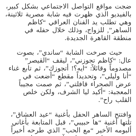
ضجت مواقع التواصل الاجتماعي بشكل كبير،
بالفيديو الذي ظهرت فيه شابة مصرية ثلاثينة،
وهي تطلب يد الفنان العراقي “كاظم
الساهر”, للزواج، وذلك خلال حفله في
منطقة القاهرة الجديدة.
حيث صرخت الشابة “ساندي”، بصوت
عال: “كاظم تجوزني”، ليقف “القيصر”
مصدوماً وقائلاً: “ايه؟! أتجوزك”، ثم تابع غناء
“أنا وليلى”، وتحديداً مقطع “أضعت في
عرض الصحراء قافلتي”، ثم صمت مجيباً
المعجبة: “أكيد ليا الشرف، ولكن خلص
القلب راح”.
وافتتح الساهر الحفل بأغنية “عيد العشاق”،
تلتها أغنية “ها حبيبي”، قبل المتابعة بأغاني
ألبومه الأخير “مع الحب” الذي طرحه أخيراً