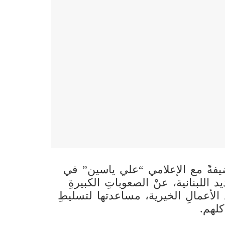
 ضيفةً مع الإعلامي “علي ياسين” في
د اللبنانية، عنْ الصعوباتِ الكبيرةِ
لِ الأعمالِ الخيرية، مساعدتها لتسليطِ
لهم.