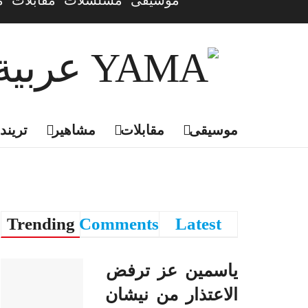
موسيقى
مسلسلات
مقابلات
م
موسيقى
مقابلات
مشاهير
تريندي
Trending
Comments
Latest
ياسمين عز ترفض
الاعتذار من نيشان