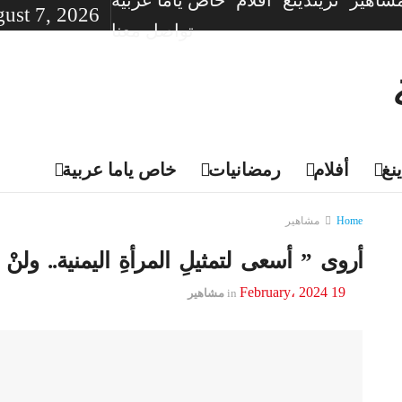
شاهير
تريندينغ
أفلام
خاص ياما عربية
gust 7, 2026
تواصل معنا
نغ
أفلام
رمضانيات
خاص ياما عربية
Home
مشاهير
أروى ” أسعى لتمثيلِ المرأةِ اليمنية.. ولن
19 February، 2024
in
مشاهير