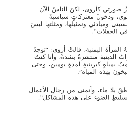
ازُ صورتي كأروى، لكنَ الناسْ الآن
أقوى، ودخولَ معتركاتٍ سياسيةً
نسيتي ومبادئي وتمثيلها، ومثلتها ليسَ
في الحفلات”.
 المرأةَ اليمنية، قالتْ أروى: “توجدُ
ُ الدينية منتشرةٌ بشدةْ، وأنا كنتُ
بمياهٍ كبريتيةٍ لمدةِ يومين، وحتى
خونَ بهذه المياه”.
قٌ بلا ماء، وأتمنى من رجالِ الأعمال
تسليطِ الضوءِ على هذه المشاكل”.