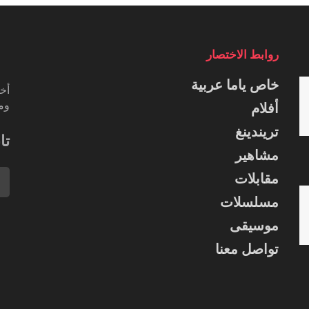
روابط الاختصار
خاص ياما عربية
أخب
ومس
أفلام
تريندينغ
تا
مشاهير
مقابلات
مسلسلات
موسيقى
تواصل معنا