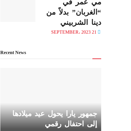
مي عمر في
“الغربان” بدلاً من
دينا الشربيني
21 SEPTEMBER، 2023
Recent News
جمهور يارا يحول عيد ميلادها
إلى احتفال رقمي