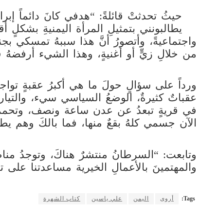
حيثُ تحدثتْ قائلةً: “هدفي كانَ دائماً إبر
يطالبونني بتمثيلِ المرأة اليمنيةِ بشكلٍ 
واجتماعيةً، وأتصورُ أنَّ هذا سببهُ تمسكي بج
من خلالِ زيٍّ أو أغنيةٍ، وهذا الشيء أرفضهُ 
ورداً على سؤالٍ حولَ ما هي أكبرُ عقبةٍ تواجهُ
عقباتٌ كثيرةٌ، الوضعُ السياسي سيء، والتيارات
في قريةٍ تبعدُ عن عدن ساعة ونصف، وتحممتُ 
الآن جسمي كلهُ بقعٌ منها، فما بالكَ وهم يطب
وتابعت: “السرطانُ منتشرٌ هناكَ، وتوجدُ مناط
والمهتمينَ بالأعمالِ الخيرية مساعدتنا على 
Tags:
أروى
اليمن
علي ياسين
كتاب الشهرة