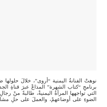
نوهتْ الفنانةُ اليمنية “أروى”، خلالَ حلولها
برنامجِ “كتاب الشهرة” المذاعْ عبرَ قناةِ الجدي
التي تواجهها المرأةُ اليمنيةْ، طالبةً منْ رجا
الضوءِ على أوضاعهمْ، والعملَ على حلِ مشاك