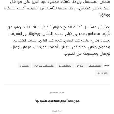
ملخص المسلسل وروحنا لأستاذ محمود عبد العزيز لكن هو قال
الفكرة مش عجباني، روحنا بعدها للأستاذ نور الشريف أعجب بالفكرة
ووافق”.
يذكر أن مسلسل “عائلة الحاج متولي” عرض سنة 2001، وهو من
تأليف مصطفى محرم، إخراج محمد النقلي، وبطولة نور الشريف،
ماجدة زكي، فادية عبد الغني، غادة عبد الرازق، سمية الخشاب،
ممدوح وافي، مصطفى شعبان، أحمد الدمرداش، ميمي جمال،
نورهان ومجموعة من النجوم.
Tags:
Celebrities
Egypt
دراما مصرية
عائلة الحاج متولي
مسلسل
نور شريف
Previous Post
جوان خضر “أموال التيك توك مشبوه بها”
Next Post