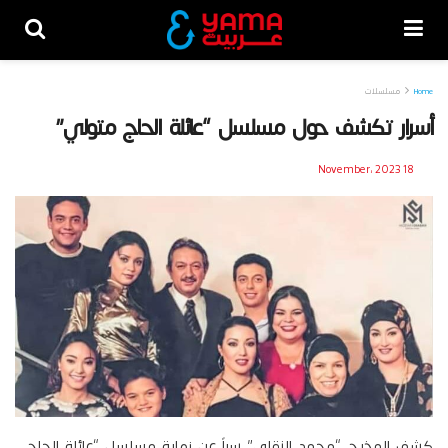
Home
مسلسلات
أسرار تكشف حول مسلسل “عائلة الحاج متولي”
18 November، 2023
كشف المخرج “محمد النقلي” سراً عن نهاية مسلسل “عائلة الحاج