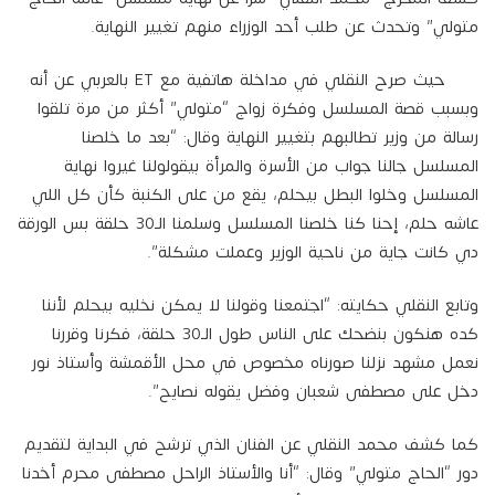
متولي” وتحدث عن طلب أحد الوزراء منهم تغيير النهاية.
حيث صرح النقلي في مداخلة هاتفية مع ET بالعربي عن أنه
وبسبب قصة المسلسل وفكرة زواج “متولي” أكثر من مرة تلقوا
رسالة من وزير تطالبهم بتغيير النهاية وقال: “بعد ما خلصنا
المسلسل جالنا جواب من الأسرة والمرأة بيقولولنا غيروا نهاية
المسلسل وخلوا البطل بيحلم، يقع من على الكنبة كأن كل اللي
عاشه حلم، إحنا كنا خلصنا المسلسل وسلمنا الـ30 حلقة بس الورقة
دي كانت جاية من ناحية الوزير وعملت مشكلة”.
وتابع النقلي حكايته: “اجتمعنا وقولنا لا يمكن نخليه بيحلم لأننا
كده هنكون بنضحك على الناس طول الـ30 حلقة، فكرنا وقررنا
نعمل مشهد نزلنا صورناه مخصوص في محل الأقمشة وأستاذ نور
دخل على مصطفى شعبان وفضل يقوله نصايح”.
كما كشف محمد النقلي عن الفنان الذي ترشح في البداية لتقديم
دور “الحاج متولي” وقال: “أنا والأستاذ الراحل مصطفى محرم أخدنا