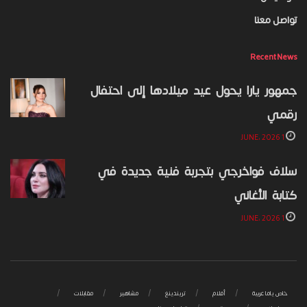
تواصل معنا
Recent News
جمهور يارا يحول عيد ميلادها إلى احتفال
رقمي
1 JUNE، 2026
سلاف فواخرجي بتجربة فنية جديدة في
كتابة الأغاني
1 JUNE، 2026
خاص ياما عربية
أفلام
تريندينغ
مشاهير
مقابلات