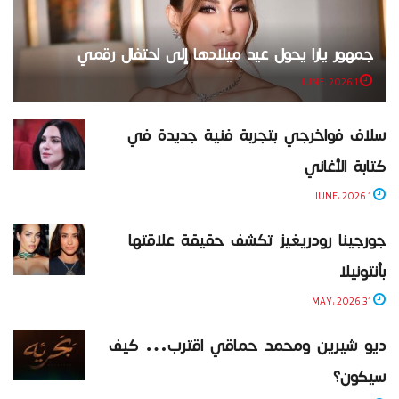
جمهور يارا يحول عيد ميلادها إلى احتفال رقمي
1 JUNE، 2026
سلاف فواخرجي بتجربة فنية جديدة في
كتابة الأغاني
1 JUNE، 2026
جورجينا رودريغيز تكشف حقيقة علاقتها
بأنتونيلا
31 MAY، 2026
ديو شيرين ومحمد حماقي اقترب… كيف
سيكون؟