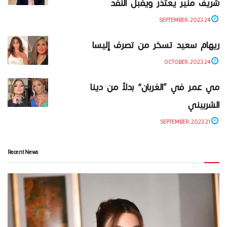
شريف منير يعتذر ويقبل النقد
24 SEPTEMBER، 2023
ريهام سعيد تسخر من تصرف إليسا
24 OCTOBER، 2023
مي عمر في “الغربان” بدلاً من دينا
الشربيني
21 SEPTEMBER، 2023
Recent News