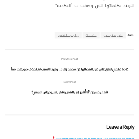
التريند بكلماتها التي وصفت ب “النكدية”.
Tags:
عادل مش عادل
مخصماك
نوال عبد الشافي
Previous Post
غادة فتحي تعلق على قرار انفصالها عن محمد رشاد.. ولهذا السبب لم تحذف صورهما معاً
Next Post
شذى حسون “أنا أُشير إلى القمر وهم ينظرون إلى اصبعي”
Leave a Reply
*
Your email address will not be published.
Required fields are marked