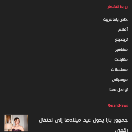
روابط الاختصار
خاص ياما عربية
أفلام
تريندينغ
مشاهير
مقابلات
مسلسلات
موسيقى
تواصل معنا
Recent News
جمهور يارا يحول عيد ميلادها إلى احتفال
رقمي