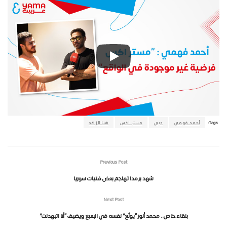
Tags:
أحمد فهمي
دبي
مستر اكس
هنا الزاهد
Previous Post
شهد برمدا تهاجم بعض فتيات سوريا
Next Post
بلقاء خاص.. محمد أنور “يولّع” نفسه في البعبع ويضيف “أنا اتبهدلت”