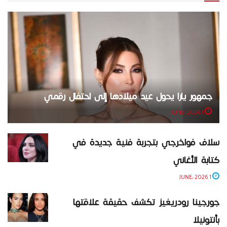
جمهور يارا يحول عيد ميلادها إلى احتفال رقمي
1 JUNE، 2026
سلاف فواخرجي بتجربة فنية جديدة في
كتابة الأغاني
1 JUNE، 2026
جورجينا رودريغيز تكشف حقيقة علاقتها
بأنتونيلا