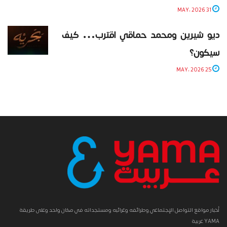
31 MAY، 2026
ديو شيرين ومحمد حماقي اقترب… كيف
سيكون؟
25 MAY، 2026
أخبار مواقع التواصل الإجتماعي وطرائفه وغرائبه ومستجداته في مكان واحد وعلى طريقة
YAMA عربية