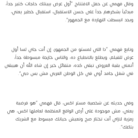
وقال فهمي عن حفل الافتتاح “أول عرض ببينلك حاجات كتير جداً،
مبدئياً بشكرهم جداً على حسن الاستقبال، استقبال خطير يعني،
وبجد انبسطت النهاردة مع الجمهور”.
وتابع فهمي “دا اللي لمستو من الجمهور، إن أنت جاي لسا أول
عرض للفيلم، ويطلع بالانطباع ده، والناس خارجة مبسوطة جداً،
أتمنى بقية العروض تبقى كده، متفائل خير إن شاء الله أن هيبقى
في شغل جامد أوي في كل الوطن العربي مش بس دبي”.
وفي حديثه عن شخصية مستر اكس، قال فهمي “هو فرضية
يعني، مش موجودة على أرض الواقع المنظمة لعاملها اكس، هي
رمزية لازاي أنت تختار صح وتعيش حياتك مبسوط مع الشريك
بتاعك”.