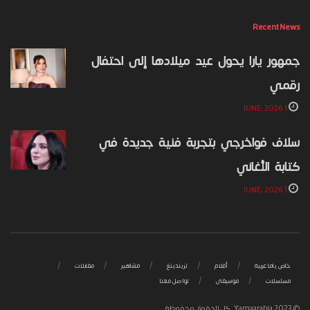
Recent News
جمهور يارا يحول عيد ميلادها إلى احتفال
رقمي
1 JUNE، 2026
سلاف فواخرجي بتجربة فنية جديدة في
كتابة الأغاني
1 JUNE، 2026
خاص ياما عربية
أفلام
تريندينغ
مشاهير
مقابلات
مسلسلات
موسيقى
تواصل معنا
© 2023 Yamaarabia. كل الحقوق محفوظة.