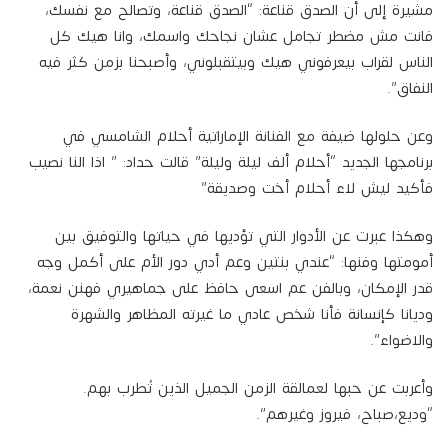
مشيرة إلى أن الصدق قناعة: “الصدق قناعة، وتصالح مع نفسك،
فانت مش مضطر تجامل عشان نجاحك واسمك، وانا هيك كل
الناس لقراب بيعرفوني هيك وبيتقبلوني، وأصبحنا بزمن كثر فيه
النفاق”.
وعن حلولها ضيفة مع الفنانة الإماراتية أحلام الشامسي في
برنامجها الجديد “أحلام ألف ليلة وليلة” قالت حداد: ” اذا النا نصيب
فأكيد ليش لاء أحلام أخت وصديقة”
وهكذا عبرت عن الأدوار التي تؤديها في حياتها والتوفيق بين
أمومتها وفنها: “عندي بنتين وعم أدي دور الأم على أكمل وجه
قدر الإمكان، وبالفن عم اسعى حافظ على جماهيري فهنن نعمة،
وديانا كإنسانة فأنا شخص عادي ما غيرته المظاهر والشهرة
والاضواء”.
وأعربت عن حبها لعمالقة الزمن الجميل الذين تُطرب بهم.
“وديع،صباح، فيروز وغيرهم”.