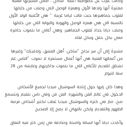
وكانت عبرت عن خصوصية أغنية “ساكن”، ضمن مسيرتها الفنية
معتبرةً أنها ولدها الأول وهمزة الوصل التي وصلت من خلالها
لقلوب جماهيرها حبث قالت لياما عربية: ” هي الأغنية الولد الأول
بالنسبة الي هي همزة الوصل والهوية والبوابة اللي من خلالها
وصلت ديانا حداد لقلوب الجماهير، وهي أغاني ما بتموت حاضرة
معي بكل حفل وبكل لقاء.
مشيرةً إلى أن سر نحاح “ساكن، أهل العشق، ولاقيتك” وغيرها
من أعمالها الفنية هي أنها أعمال مستمرة لا تموت: “الناس عم
تشتاق للقديم للأغاني اللي ما بتموت بذاكرتهم وعايشة من 28
سنة لليوم.
وهذا كان رايها حول إتاحة السوشيال ميديا لجميع الأشخاص
الدخول في عالم الفن والشهرة: الفن فن وفي ناس بتقيم وبتسمع
صح، صار في كترة والسوشيال ميديا عطت لكتير أشخاص فرصة
الظهور والتقديم ولكن بالنهاي لا يصح إلا الصحيح.
وأكدت ديانا أنها انسانة واضحة وصادقة في زمن كثر فيه النفاق