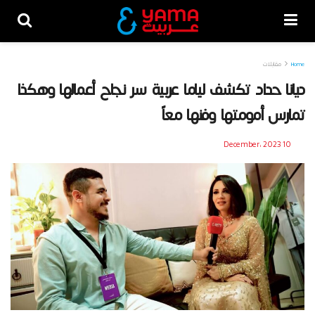
Home
مقابلات
ديانا حداد تكشف لياما عربية سر نجاح أعمالها وهكذا
تمارس أمومتها وفنها معاً
10 December، 2023