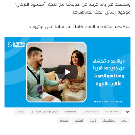
وكشفت عبر ياما عربية عن جدبدها مع النجم “محمود التركي”
موجهة رسائل الحبّ لجماهيرها.
يمكنكم مشاهدة اللقاء كاملاً عبر قناتنا على يوتيوب:
Tags:
Celebrities
Diana hadad
Lebanon
اليوم الوطني الاماراتي
حصري
دبي
ديانا حداد
لبنان
لقاءات
مغنية