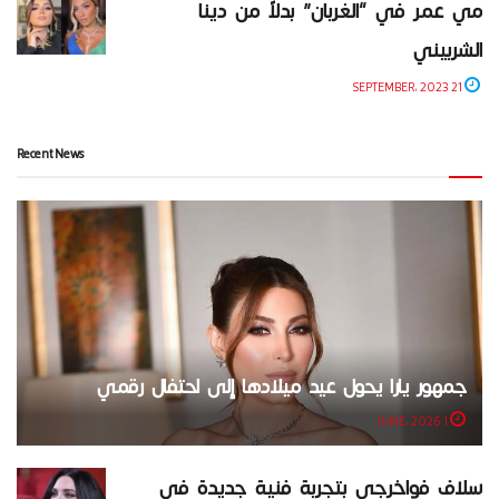
مي عمر في “الغربان” بدلاً من دينا
الشربيني
21 SEPTEMBER، 2023
Recent News
جمهور يارا يحول عيد ميلادها إلى احتفال رقمي
1 JUNE، 2026
سلاف فواخرجي بتجربة فنية جديدة في