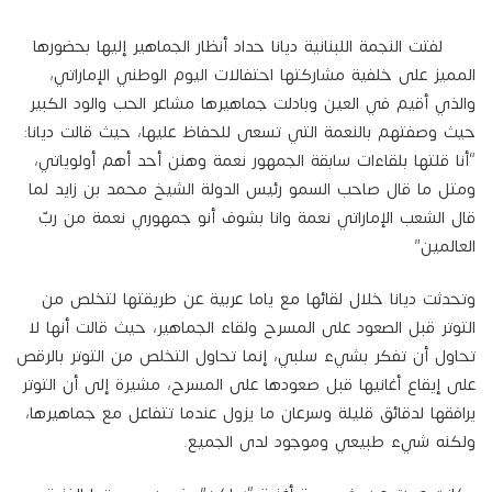
لفتت النجمة اللبنانية ديانا حداد أنظار الجماهير إليها بحضورها
المميز على خلفية مشاركتها احتفالات اليوم الوطني الإماراتي،
والذي أقيم في العين وبادلت جماهيرها مشاعر الحب والود الكبير
حيث وصفتهم بالنعمة التي تسعى للحفاظ عليها، حيث قالت ديانا:
“أنا قلتها بلقاءات سابقة الجمهور نعمة وهنن أحد أهم أولوياتي،
ومتل ما قال صاحب السمو رئيس الدولة الشيخ محمد بن زايد لما
قال الشعب الإماراتي نعمة وانا بشوف أنو جمهوري نعمة من ربّ
العالمين”
وتحدثت ديانا خلال لقائها مع ياما عربية عن طريقتها لتخلص من
التوتر قبل الصعود على المسرح ولقاء الجماهير، حيث قالت أنها لا
تحاول أن تفكر بشيء سلبي، إنما تحاول التخلص من التوتر بالرقص
على إيقاع أغانيها قبل صعودها على المسرح، مشيرة إلى أن التوتر
يرافقها لدقائق قليلة وسرعان ما يزول عندما تتفاعل مع جماهيرها،
ولكنه شيء طبيعي وموجود لدى الجميع.