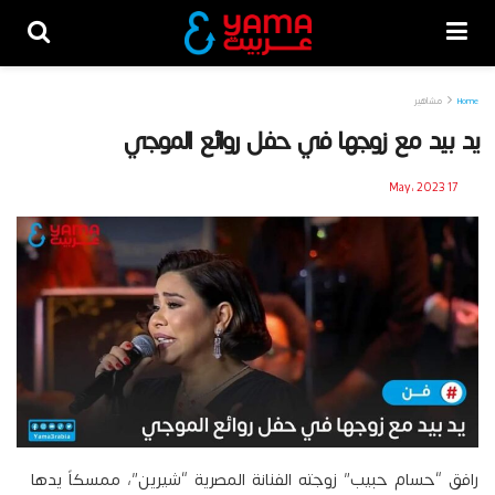
Home
مشاهير
يد بيد مع زوجها في حفل روائع الموجي
17 May، 2023
رافق “حسام حبيب” زوجته الفنانة المصرية “شيرين”، ممسكاً يدها