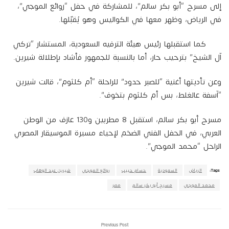
إلى مسرح “أبو بكر سالم”، للمشاركة في حفل “روائع الموجي”،
في الرياض، وظهر معها في الكواليس وهو يُقبّلها.
كما استقبلها رئيس هيئة الترفيه السعودية، المستشار “تركي
آل الشيخ” بترحيب حار، أما بالنسبة للجمهور فأشاد بإطلالة شيرين.
وعن تأديتها أغنية “للصبر حدود” للراحلة “أم كلثوم”، قالت شيرين
“آسفة عالغلط، بس أم كلثوم بتخوف”.
مسرح أبو بكر سالم، استقبل 8 مطربين و130 عازف من الوطن
العربي، في الحفل الفني الضخم لإحياء مسيرة الموسيقار المصري
الراحل “محمد الموجي”.
Tags:
الرياض
السعودية
حسام حبيب
روائع الموجي
شيرين عبد الوهاب
محمد الموجي
مسرح أبو بكر سالم
مصر
Previous Post