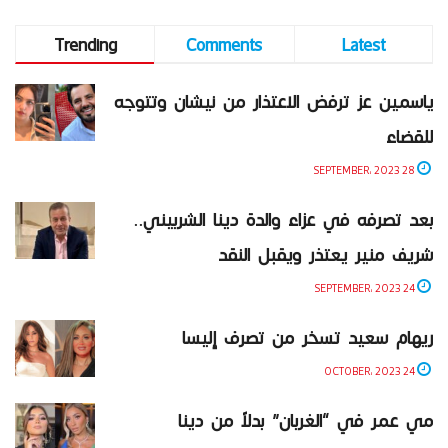
Trending
Comments
Latest
ياسمين عز ترفض الاعتذار من نيشان وتتوجه
للقضاء
28 SEPTEMBER، 2023
بعد تصرفه في عزاء والدة دينا الشربيني..
شريف منير يعتذر ويقبل النقد
24 SEPTEMBER، 2023
ريهام سعيد تسخر من تصرف إليسا
24 OCTOBER، 2023
مي عمر في “الغربان” بدلاً من دينا