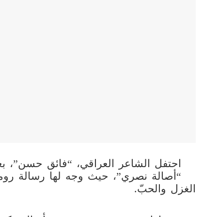
احتفل الشاعر العراقي، “فائق حسن”، بعيد
“أصالة نصري”، حيث وجه لها رسالة روم
الغزل والحبّ.