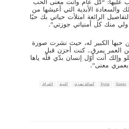
عليها: “كل عام وأنت معنى الحب
 والسعادة الأبدية التي أعيشها من
فاصيل الرائعة امتلأت حياتي بك حبًا
 ولي منك كل أمنياتي جوزتي”.
ن حبها الكبير له، حيث نشرت صورة
ن العمر يمرق.. كنت أحزن قبل
وإلك أنت أوّل إنسان بدّي قلّه ياها
بعمري معنى”.
Songs
Syria
أصالة نصري
أغنية
العراق