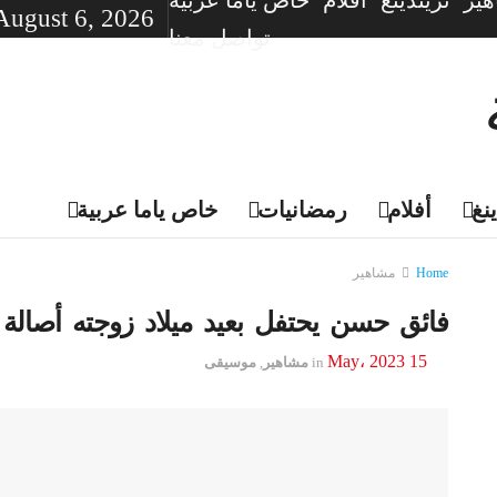
ير
تريندينغ
أفلام
خاص ياما عربية
August 6, 2026
تواصل معنا
نغ
أفلام
رمضانيات
خاص ياما عربية
Home
مشاهير
فائق حسن يحتفل بعيد ميلاد زوجته أصالة
15 May، 2023
in
مشاهير
,
موسيقى