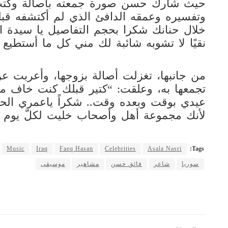
حيث شارك حسن صورة جمعته بأصالة وكتب 
وتفسيره وعمقه الدافئ الذي لم أكتشفه قبلك
خلال حنانك شكرا بحجم التفاصيل يا سيدة الت
نقيًا لا تشوبه شائبة لك مني كل ما أستطيع
من جانبها، تغزلت أصالة بزوجها، وأعربت ع
تجمعها به، وعلقت: “كتير قبلك كنت خاف م
عيدي بوقت وبعده وقت.. شكراً ياعمري الحلو 
لأنك مجموعة أهل وأصحاب خليت لكلّ يوم 
Music
Iraq
Faeq Hasan
Celebrities
Asala Nasri
Tags:
سوريا
شاعر
فائق حسن
مشاهير
موسيقى