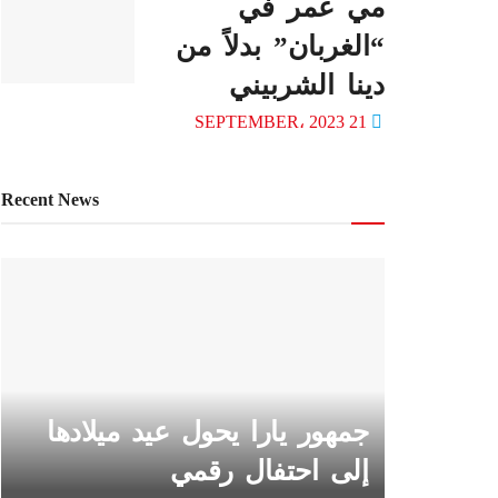
مي عمر في
“الغربان” بدلاً من
دينا الشربيني
21 SEPTEMBER، 2023
Recent News
جمهور يارا يحول عيد ميلادها
إلى احتفال رقمي