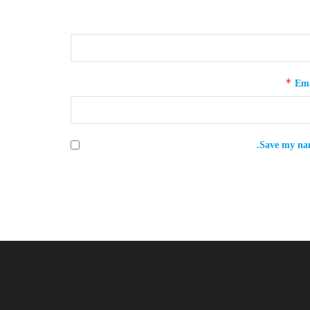
*
Ema
Save my nam