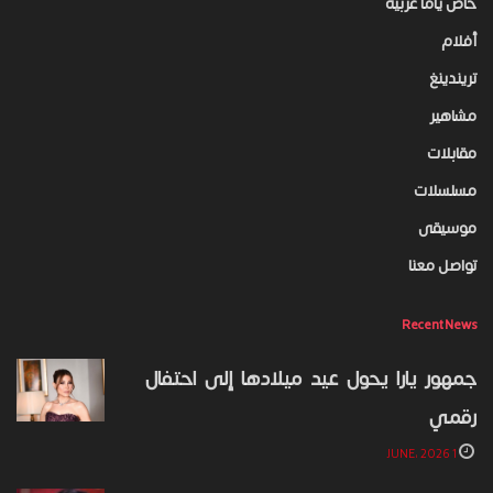
خاص ياما عربية
أفلام
تريندينغ
مشاهير
مقابلات
مسلسلات
موسيقى
تواصل معنا
Recent News
جمهور يارا يحول عيد ميلادها إلى احتفال
رقمي
1 JUNE، 2026