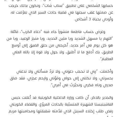
حسابها الشخصي على تطبيق “سناب شات”، وتكون بذلك خرجت
عن صمتها عقب سجنها في قضية حادث السير الذي تعرّضت له،
وأودى بحياة 3 أشخاص.
وعرض حساب فاطمة منشوراً جاء فيه “دعاء الكرب”، قائلة:
“اللهم يا مسهل الشديد ويا ملين الحديد، ويا منجز الوعيد، ويا من
هو كل يوم في أمر جديد، أخرجني من حلق الضيق إلى أوسع
الطريق، بك أدفع ما لا أطيق، ولا حول ولا قوة إلا بالله العلي
العظيم”.
وأكملت: “ربي لا تحجب دعوتي، ولا تردّ مسألتي ولا تدعني
بحسرتي، ولا تكلني إلى حولي وقوّتي وارحم عجزي، فقد ضاق
صدري وتاه فكري وتحيّرتُ في أمري”.
والجدير بالذكر، أن كانت وزارة الداخلية الكويتية قد أعلنت حبس
الفاشينيستا الشهيرة المتسبّبة بالحادث المروّع، والقضاء الكويتي
رفض طلب إخلاء السبيل الذي قدّمته شقيقتها ومحاميتها مريم