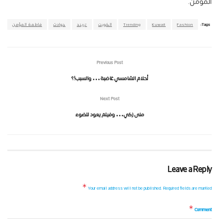
المؤمن.
Tags:
Fashion
Kuwait
Trending
الكويت
تريند
حوادث
فاطمة المؤمن
Previous Post
أحلام الشامسي غاضبة… والسبب!؟
Next Post
منى زكي… وفيلم يعود للضوء
Leave a Reply
*
Your email address will not be published.
Required fields are marked
*
Comment