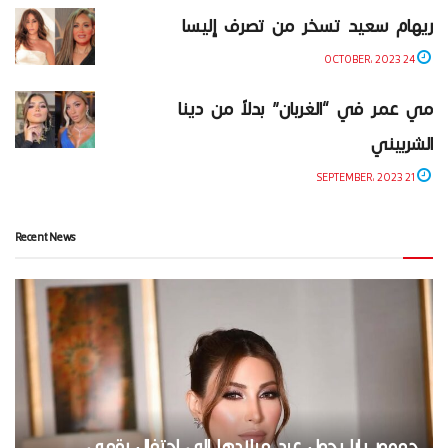
ريهام سعيد تسخر من تصرف إليسا
24 OCTOBER، 2023
مي عمر في “الغربان” بدلاً من دينا
الشربيني
21 SEPTEMBER، 2023
Recent News
جمهور يارا يحول عيد ميلادها إلى احتفال رقمي