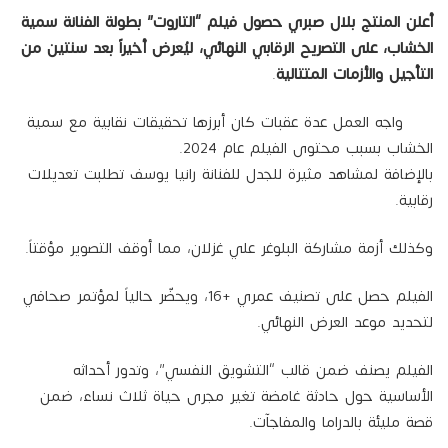
أعلن المنتج بلال صبري حصول فيلم “التاروت” بطولة الفنانة سمية
الخشاب، على التصريح الرقابي النهائي، ليُعرض أخيراً بعد سنتين من
التأجيل والأزمات المتتالية
.
واجه العمل عدة عقبات كان أبرزها تحقيقات نقابية مع سمية
الخشاب بسبب محتوى الفيلم عام 2024.
بالإضافة لمشاهد مثيرة للجدل للفنانة رانيا يوسف تطلبت تعديلات
رقابية.
وكذلك أزمة مشاركة البلوغر علي غزلان، مما أوقف التصوير مؤقتاً.
الفيلم حصل على تصنيف عمري +16، ويحضّر حالياً لمؤتمر صحافي
لتحديد موعد العرض النهائي.
الفيلم يصنف ضمن قالب “التشويق النفسي”، وتدور أحداثه
الأساسية حول حادثة غامضة تغير مجرى حياة ثلاث نساء، ضمن
قصة مليئة بالدراما والمفاجآت.