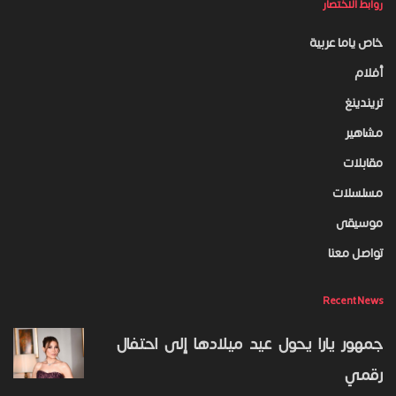
روابط الاختصار
خاص ياما عربية
أفلام
تريندينغ
مشاهير
مقابلات
مسلسلات
موسيقى
تواصل معنا
Recent News
جمهور يارا يحول عيد ميلادها إلى احتفال
رقمي