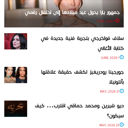
جمهور يارا يحول عيد ميلادها إلى احتفال رقمي
1 JUNE، 2026
سلاف فواخرجي بتجربة فنية جديدة في
كتابة الأغاني
1 JUNE، 2026
جورجينا رودريغيز تكشف حقيقة علاقتها
بأنتونيلا
31 MAY، 2026
ديو شيرين ومحمد حماقي اقترب… كيف
سيكون؟
25 MAY، 2026