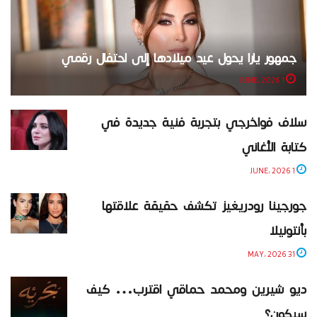
جمهور يارا يحول عيد ميلادها إلى احتفال رقمي
1 JUNE، 2026
سلاف فواخرجي بتجربة فنية جديدة في
كتابة الأغاني
1 JUNE، 2026
جورجينا رودريغيز تكشف حقيقة علاقتها
بأنتونيلا
31 MAY، 2026
ديو شيرين ومحمد حماقي اقترب… كيف
سيكون؟