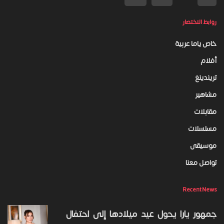
روابط الاختصار
خاص ياما عربية
أفلام
تريندينغ
مشاهير
مقابلات
مسلسلات
موسيقى
تواصل معنا
Recent News
جمهور يارا يحول عيد ميلادها إلى احتفال