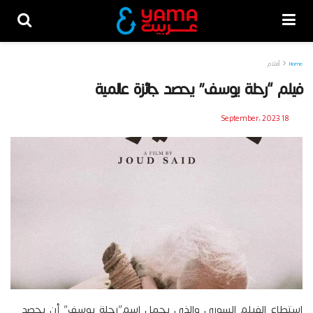
Home
أفلام
فيلم “رحلة يوسف” يحصد جائزة عالمية
18 September، 2023
استطاع الفيلم السوري والذي يحمل اسم”رحلة يوسف” أن يحصد