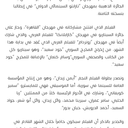
الجائزة الذهبية بمهرجان “تارانتو السينمائي الدولي” في إيطاليا
بنسخته الثامنة.
الفيلم الذي افتتح مشاركاته في مهرجان “القاهرة”، وحاز على
جائزة السيناريو في مهرجان “كازابلانكا” للفيلم العربي، والذي شارك
أيضاً في مهرجان “روتردام” للفيلم العربي الذي عُقِد في بداية هذا
الشهر، من إخراج المخرج السوري “جود سعيد”، وهو سيناريو كل
من الكاتب والصحفي السوري”وسام كنعان” بالإضافة للمخرج “جود
سعيد”.
وتصدر بطولة الفيلم النجم “أيمن زيدان”، وهو من إنتاج المؤسسة
العامة للسينما في سورية، أما الموسيقى فهي للمايسترو “سمير
كويفاتي”، وشارك في الأدوار الرئيسية كلاً من الممثلين: “ربا
الحلبي، سامر عمران، سيرينا محمد، وائل زيدان، وائل أبو شعر، جواد
السعيد، أحمد الدرويش، حيان بدور”.
والجدير بالذكر أن الفيلم سيكون حاضراً خلال الشهر القادم في