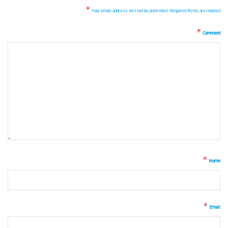
*
Your email address will not be published.
Required fields are marked
*
Comment
*
Name
*
Email