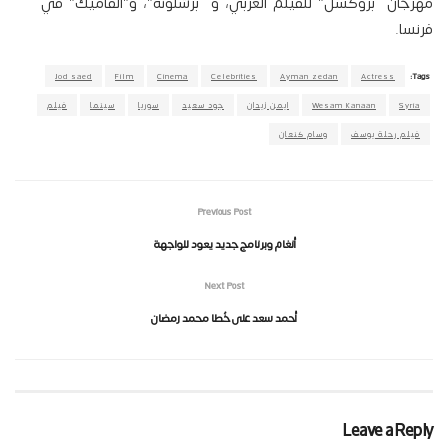
مهرجان “بروكسل” للفيلم العربي، و “برشلونة”، و”الفاميك” في
فرنسا.
Jod saed
Film
Cinema
Celebrities
Ayman zedan
Actress
Tags:
Syria
Wesam kanaan
ايمن زيدان
جود سعيد
سوريا
سينما
فيلم
فيلم رحلة يوسف
وسام كنعان
Previous Post
أنغام وبرنامج جديد يعود للواجهة
Next Post
أحمد سعد على خُطا محمد رمضان
Leave a Reply