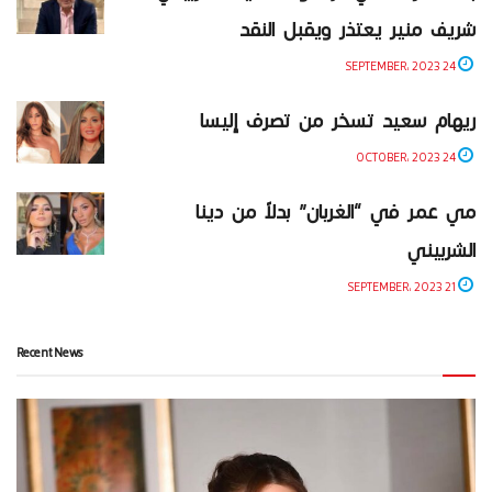
شريف منير يعتذر ويقبل النقد
24 SEPTEMBER، 2023
ريهام سعيد تسخر من تصرف إليسا
24 OCTOBER، 2023
مي عمر في “الغربان” بدلاً من دينا
الشربيني
21 SEPTEMBER، 2023
Recent News