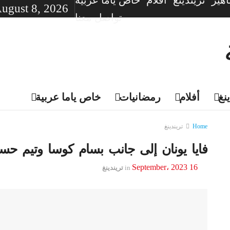
هير
تريندينغ
أفلام
خاص ياما عربية
August 8, 2026
تواصل معنا
نغ
أفلام
رمضانيات
خاص ياما عربية
Home
تريندينغ
فايا يونان إلى جانب بسام كوسا وتيم حسن
16 September، 2023
in
تريندينغ