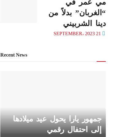
مي عمر في
“الغربان” بدلاً من
دينا الشربيني
21 SEPTEMBER، 2023
Recent News
جمهور يارا يحول عيد ميلادها
إلى احتفال رقمي