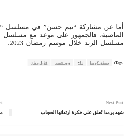
أما عن مشاركة “تيم حسن” في مسلسل “تاج”
الماضية، فالجمهور على موعد مع مسلسل نا
مسلسل الزند خلال موسم رمضان 2023.
Tags:
بسام كوسا
تاج
تيم حسن
فايا يونان
st
Next Post
شهد برمدا تُعلق على فكرة ارتدائها الحجاب
من