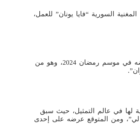
لمغنية السورية “فايا يونان” للعمل،
كما بدأ تصوير مسلسل “تاج” استعداداً لعرضه في موسم رمضان 2024، وهو من
ن”.
نية لها في عالم التمثيل، حيث سبق
ي”، ومن المتوقع عرضه على إحدى