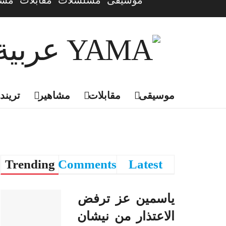
موسيقى
مسلسلات
مقابلات
مشا
موسيقى
مقابلات
مشاهير
تريندي
Trending
Comments
Latest
ياسمين عز ترفض
الاعتذار من نيشان