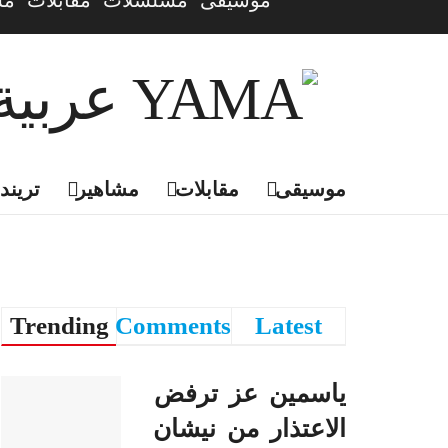
موسيقى
مسلسلات
مقابلات
مش
موسيقى
مقابلات
مشاهير
تريندي
Trending
Comments
Latest
ياسمين عز ترفض
الاعتذار من نيشان