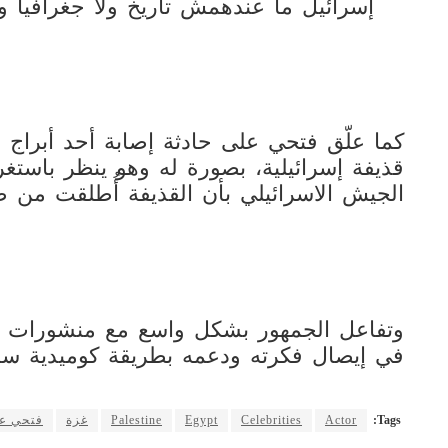
إسرائيل ما عندهمش تاريخ ولا جغرافيا ول
كما علّق فتحي على حادثة إصابة أحد أبراج ا
قذيفة إسرائيلية، بصورة له وهو ينظر باستغر
الجيش الاسرائيلي بأن القذيفة أُطلقت من طر
وتفاعل الجمهور بشكل واسع مع منشورات فت
في إيصال فكرته ودعمه بطريقة كوميدية س
Tags:
Actor
Celebrities
Egypt
Palestine
غزة
فتحي عب