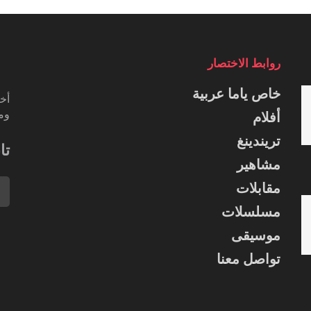
روابط الاختصار
خاص ياما عربية
أخب
ومس
أفلام
تريندينغ
تا
مشاهير
مقابلات
مسلسلات
موسيقى
تواصل معنا