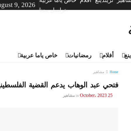
اهير
تريندينغ
أفلام
خاص ياما عربية
gust 9, 2026
تواصل معنا
نغ
أفلام
رمضانيات
خاص ياما عربية
Home
مشاهير
فتحي عبد الوهاب يدعم القضية الفلسطيني
25 October، 2023
in
مشاهير