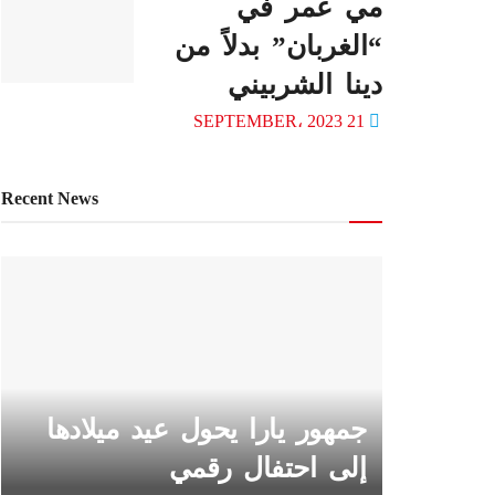
مي عمر في
“الغربان” بدلاً من
دينا الشربيني
21 SEPTEMBER، 2023
Recent News
جمهور يارا يحول عيد ميلادها
إلى احتفال رقمي