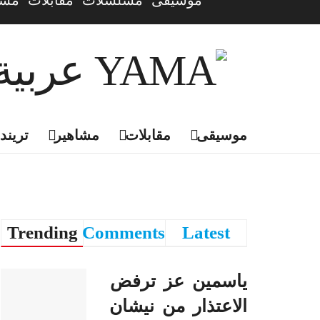
موسيقى
مسلسلات
مقابلات
مشا
موسيقى
مقابلات
مشاهير
تريندي
Trending
Comments
Latest
ياسمين عز ترفض
الاعتذار من نيشان