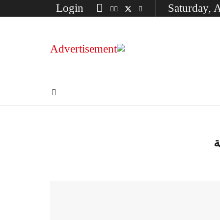
Login
Saturday, 
ة