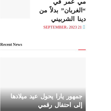
مي عمر في
“الغربان” بدلاً من
دينا الشربيني
21 SEPTEMBER، 2023
Recent News
جمهور يارا يحول عيد ميلادها
إلى احتفال رقمي