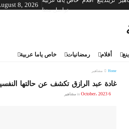
هير
تريندينغ
أفلام
خاص ياما عربية
August 8, 2026
تواصل معنا
نغ
أفلام
رمضانيات
خاص ياما عربية
Home
مشاهير
غادة عبد الرازق تكشف عن حالتها النفسي
6 October، 2023
in
مشاهير