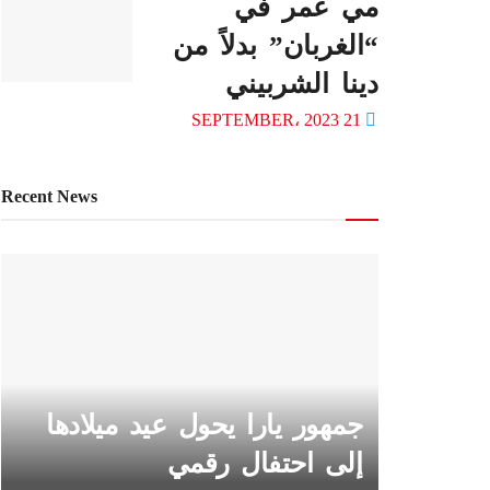
مي عمر في
“الغربان” بدلاً من
دينا الشربيني
21 SEPTEMBER، 2023
Recent News
جمهور يارا يحول عيد ميلادها
إلى احتفال رقمي