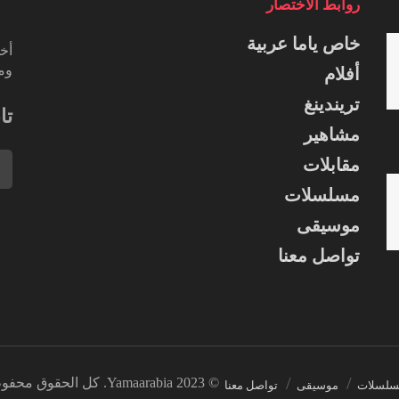
روابط الاختصار
خاص ياما عربية
أخب
ومس
أفلام
تريندينغ
تا
مشاهير
مقابلات
مسلسلات
موسيقى
تواصل معنا
© 2023 Yamaarabia. كل الحقوق محفوظة.
لسلات
موسيقى
تواصل معنا