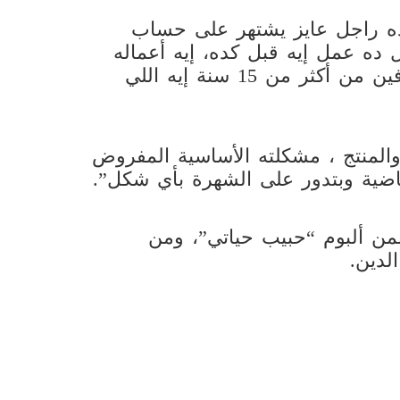
ات لـ ET بالعربي: “ده راجل عايز يشتهر على حساب
 ده عمل إيه قبل كده، إيه أعماله
الفنية، وبعدين عبد الموجود ده كان موجود فين من أكثر من 15 سنة إيه اللي
والمنتج ، مشكلته الأساسية المفروض
ضية وبتدور على الشهرة بأي شكل”.
رحماكي” كانت طرحت عام 2015، ضمن ألبوم “حبيب حياتي”، ومن
لدين.