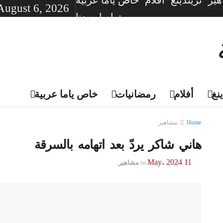
ير
تريندينغ
أفلام
خاص ياما عربية
August 6, 2026
تواصل معنا
نغ
أفلام
رمضانيات
خاص ياما عربية
Home
مشاهير
هاني شاكر يردّ بعد اتهامه بالسرقة
11 May، 2024
in
مشاهير