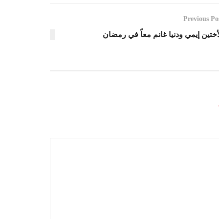
Previous Po
أختين إيمي ودنيا غانم معاً في رمضان