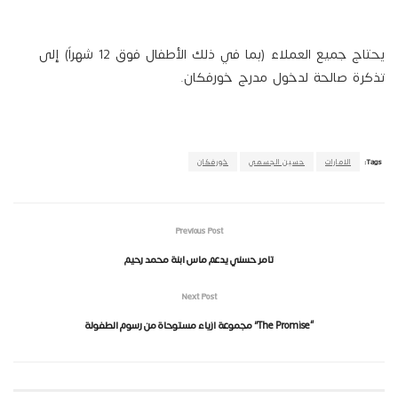
يحتاج جميع العملاء (بما في ذلك الأطفال فوق 12 شهراً) إلى
تذكرة صالحة لدخول مدرج خورفكان.
Tags:
الامارات
حسين الجسمي
خورفكان
Previous Post
تامر حسني يدعم ماس ابنة محمد رحيم
Next Post
“The Promise” مجموعة ازياء مستوحاة من رسوم الطفولة