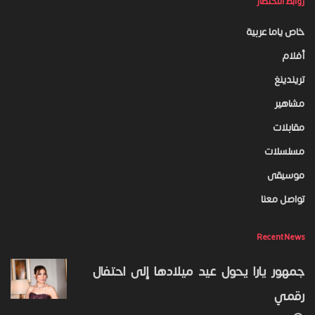
روابط الاختصار
خاص ياما عربية
أفلام
تريندينغ
مشاهير
مقابلات
مسلسلات
موسيقى
تواصل معنا
Recent News
جمهور يارا يحول عيد ميلادها إلى احتفال
رقمي