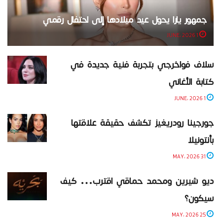
جمهور يارا يحول عيد ميلادها إلى احتفال رقمي
1 JUNE، 2026
سلاف فواخرجي بتجربة فنية جديدة في
كتابة الأغاني
1 JUNE، 2026
جورجينا رودريغيز تكشف حقيقة علاقتها
بأنتونيلا
31 MAY، 2026
ديو شيرين ومحمد حماقي اقترب… كيف
سيكون؟
25 MAY، 2026