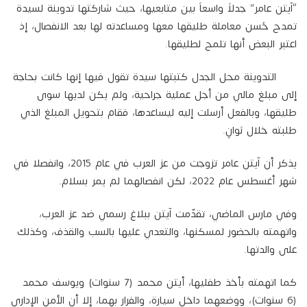
“آيتن عامر” جدلاً واسعاً بين متابعيها، حيث شاركتها تدوينة لسيدة
تمدح حُسن معاملة طليقها معها ومساعدته لها بعد الانفصال، إذ
اعتبر البعض أنها تلمح لطليقها.
التدوينة محل الجدل كتبتها سيدة تقول فيها إنها كانت بحاجة
إلى مبلغ مالي من أجل عملية جراحية، ولم يكن لديها سوى
طليقها، وبالفعل أرسلت إليه ليساعدها، فقام بتحويل المبلغ الذي
طلبته خلال ثوانٍ.
يذكر أن آيتن عامر تزوجت من عز العرب في عام 2015، وانفصلا في
شهر أغسطس عام 2022، لكن انفصالهما لم يمر بسلام.
وفي مارس الماضي، تقدّمت آيتن ببلاغ رسمي ضد عز العرب،
واتهمته بالحضور لمسكنها، والتعدي عليها بالسب والقذف، وكذلك
على والدتها.
كما اتهمته بأخذ طفليها، أيتن محمد (7 سنوات) ويوسف محمد
(6 سنوات)، ووضعهما داخل سيارة، والفرار بهما، إلا أن الأمن الإداري