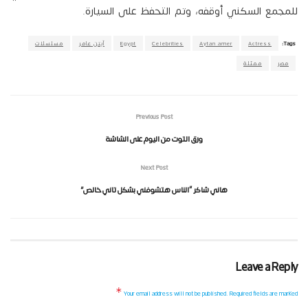
للمجمع السكني أوقفه، وتم التحفظ على السيارة.
Tags:
Actress
Aytan amer
Celebrities
Egypt
آيتن عامر
مسلسلات
مصر
ممثلة
Previous Post
ورق التوت من اليوم على الشاشة
Next Post
هاني شاكر “الناس هتشوفني بشكل تاني خالص”
Leave a Reply
*
Your email address will not be published.
Required fields are marked