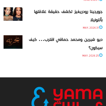
جورجينا رودريغيز تكشف حقيقة علاقتها
بأنتونيلا
31 MAY، 2026
ديو شيرين ومحمد حماقي اقترب… كيف
سيكون؟
25 MAY، 2026