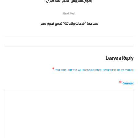
“رضوى الشربيني” تدعم “هند صبري”
Next Post
مسرحية “فرحات والعائلة” تجمع نجوم مصر
Leave a Reply
*
Your email address will not be published.
Required fields are marked
*
Comment