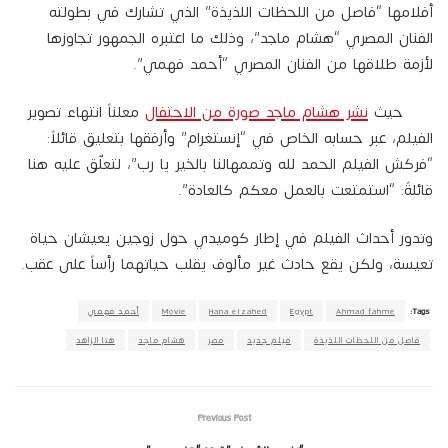
أفلامها “فاصل من اللحظات اللذيذة” الذي تشارك في بطولته
الفنان المصري “هشام ماجد”، وذلك ما اعتبره الجمهور تجاوزها
لأزمة طلاقها من الفنان المصري “أحمد فهمي”.
حيث
نشر هشام ماجد صورة من الاحتفال
معلناً انتهاء تصوير
الفيلم، عبر حسابه الخاص في “إنستغرام” وأرفقها بتعليق قائلاً:
“فركش الفيلم الحمد لله وتممهالنا بالخير يا رب”، لتعلّق عليه هنا
قائلةً: “استمتعت بالعمل معكم كالعادة”.
وتدور أحداث الفيلم في إطار كوميدي حول زوجين يعيشان حياة
تعيسة، ولكن يقع حادث غير مألوف يقلب حياتهما رأساً على عقب.
Tags:
Ahmad fahme
Egypt
Hana elzahed
Movie
أحمد فهمي
فاصل من اللحظات اللذيذة
فيلم جديد
مصر
هشام ماجد
هنا الزاهد
Previous Post