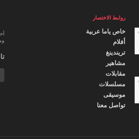
روابط الاختصار
خاص ياما عربية
أخب
ومس
أفلام
تريندينغ
تا
مشاهير
مقابلات
مسلسلات
موسيقى
تواصل معنا