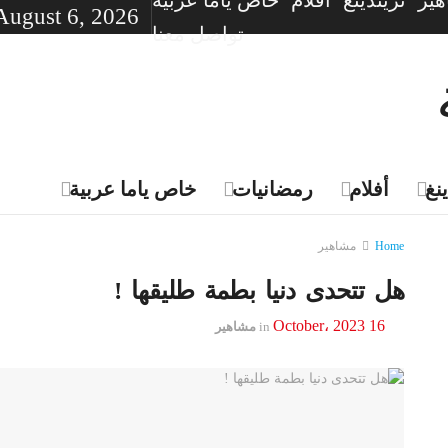
ير
تريندينغ
أفلام
خاص ياما عربية
August 6, 2026
تواصل معنا
نغ
أفلام
رمضانيات
خاص ياما عربية
Home
مشاهير
هل تتحدى دنيا بطمة طليقها !
16 October، 2023
in
مشاهير