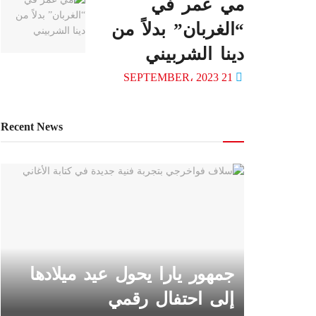
مي عمر في
“الغربان” بدلاً من
دينا الشربيني
21 SEPTEMBER، 2023
Recent News
جمهور يارا يحول عيد ميلادها
إلى احتفال رقمي