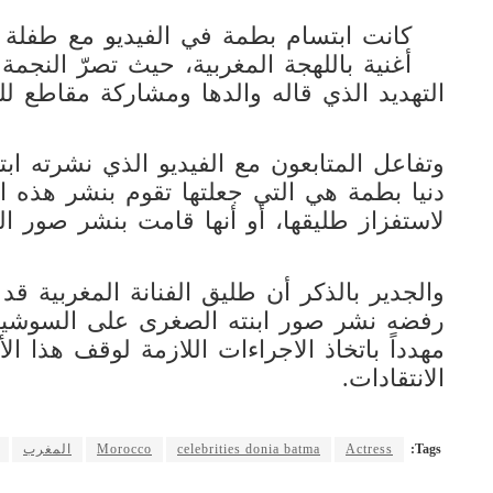
كانت ابتسام بطمة في الفيديو مع طفلة 
أغنية باللهجة المغربية، حيث تصرّ النجمة
التهديد الذي قاله والدها ومشاركة مقاطع لل
وتفاعل المتابعون مع الفيديو الذي نشرته اب
دنيا بطمة هي التي جعلتها تقوم بنشر هذه ال
لاستفزاز طليقها، أو أنها قامت بنشر صور ال
والجدير بالذكر أن طليق الفنانة المغربية ق
رفضه نشر صور ابنته الصغرى على السوشيال 
مهدداً باتخاذ الاجراءات اللازمة لوقف هذا ال
الانتقادات.
Tags:
Actress
celebrities donia batma
Morocco
المغرب