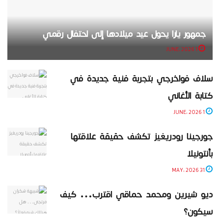
جمهور يارا يحول عيد ميلادها إلى احتفال رقمي
1 JUNE، 2026
سلاف فواخرجي بتجربة فنية جديدة في
كتابة الأغاني
1 JUNE، 2026
جورجينا رودريغيز تكشف حقيقة علاقتها
بأنتونيلا
31 MAY، 2026
ديو شيرين ومحمد حماقي اقترب… كيف
سيكون؟