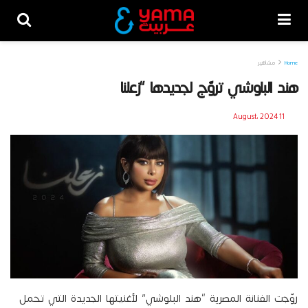
Home
مشاهير
هند البلوشي تروّج لجديدها “زعلنا
11 August، 2024
روّجت الفنانة المصرية “هند البلوشي” لأغنيتها الجديدة التي تحمل