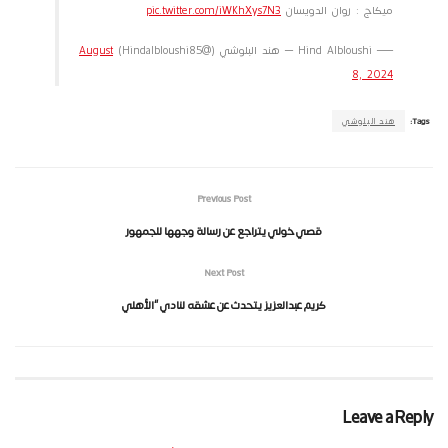
ميكاج : روان الدويسان
pic.twitter.com/iWkhXys7N3
— Hind Albloushi – هند البلوشي (@Hindalbloushi85)
August
8, 2024
Tags:
هند البلوشي
Previous Post
قصي خولي يتراجع عن رسالة وجهها للجمهور
Next Post
كريم عبدالعزيز يتحدث عن عشقه لنادي “الأهلي
Leave a Reply