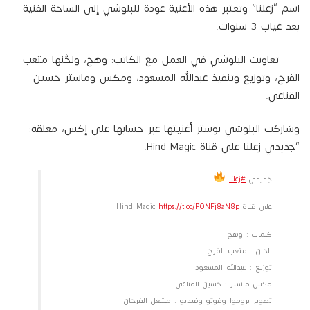
اسم “زعلنا” وتعتبر هذه الأغنية عودة للبلوشي إلى الساحة الفنية
بعد غياب 3 سنوات.
تعاونت البلوشي في العمل مع الكاتب: وهج، ولحَّنها متعب
الفرج، وتوزيع وتنفيذ عبدالله المسعود، ومكس وماستر حسين
القناعي.
وشاركت البلوشي بوستر أغنيتها عبر حسابها على إكس، معلقة:
“جديدي زعلنا على قناة Hind Magic.
جديدي
#زعلنا
على قناة Hind Magic
https://t.co/PONFj8aN8p
كلمات : وهج
الحان : متعب الفرج
توزيع : عبدالله المسعود
مكس ماستر : حسين القناعي
تصوير بروموا وفوتو وفيديو : مشعل الفرحان