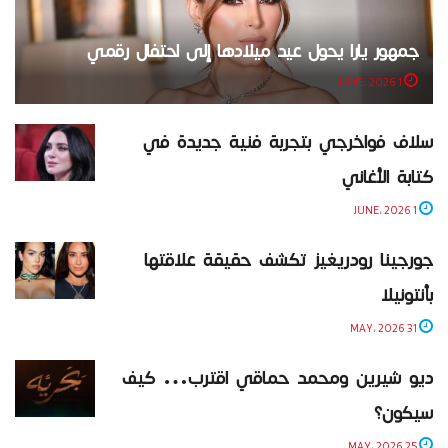
جمهور يارا يحول عيد ميلادها إلى احتفال رقمي
1 JUNE، 2026
سلاف فواخرجي بتجربة فنية جديدة في
كتابة الأغاني
1 JUNE، 2026
جورجينا رودريغيز تكشف حقيقة علاقتها
بأنتونيلا
31 MAY، 2026
ديو شيرين ومحمد حماقي اقترب… كيف
سيكون؟
25 MAY، 2026