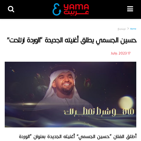
Home
تريندينغ
حسين الجسمي يطلق أغنيته الجديدة “الوردة ارتاحت”
17 July، 2023
أطلق الفنان “حسين الجسمي” أغنيته الجديدة بعنوان “الوردة