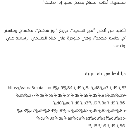
امسكها.. أخاف المقام يطيح معها إذا طاحت”.
الأغنية من ألحان “فايز السعيد”، توزيع “نور هاشم”، مكساج وماستر
“م. جاسم محمد”، وهي متوفرة على قناة الجسمي الرسمية على
يوتيوب.
اقرأ أيضاً في ياما عربية
https://yama3rabia.com/%d9%84%d9%8a%d8%a7%d9%85
%d8%a7-%d8%b9%d8%b1%d8%a8%d9%8a%d8%a9-
%d8%ad%d8%b3%d9%8a%d9%86-
%d8%a7%d9%84%d8%ac%d8%b3%d9%85%d9%8a-
%d9%8a%d8%aa%d8%ad%d8%af%d8%ab-
%d8%b9%d9%86-