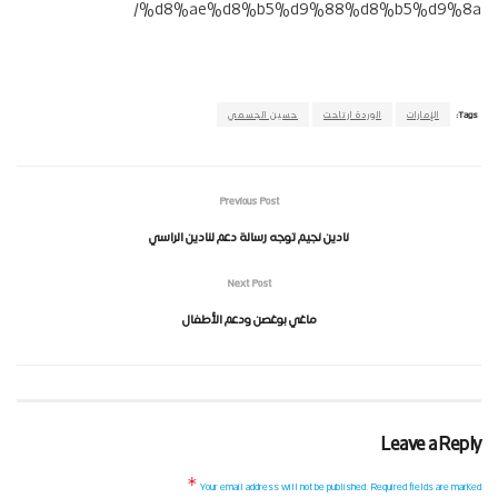
%d8%ae%d8%b5%d9%88%d8%b5%d9%8a/
Tags:
الإمارات
الوردة ارتاحت
حسين الجسمي
Previous Post
نادين نجيم توجه رسالة دعم لنادين الراسي
Next Post
ماغي بوغصن ودعم الأطفال
Leave a Reply
*
Your email address will not be published.
Required fields are marked