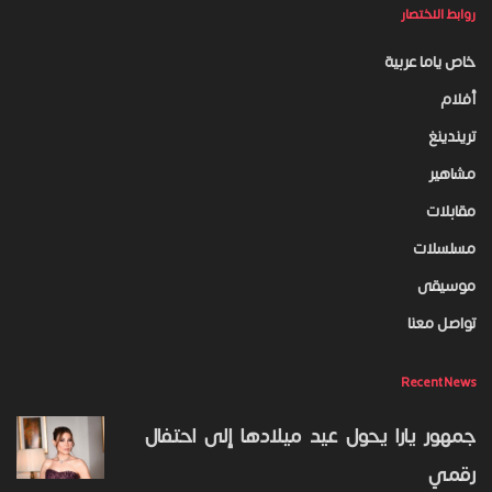
روابط الاختصار
خاص ياما عربية
أفلام
تريندينغ
مشاهير
مقابلات
مسلسلات
موسيقى
تواصل معنا
Recent News
جمهور يارا يحول عيد ميلادها إلى احتفال
رقمي