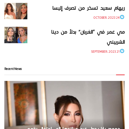
ريهام سعيد تسخر من تصرف إليسا
24 OCTOBER، 2023
مي عمر في “الغربان” بدلاً من دينا
الشربيني
21 SEPTEMBER، 2023
Recent News
جمهور يارا يحول عيد ميلادها إلى احتفال رقمي