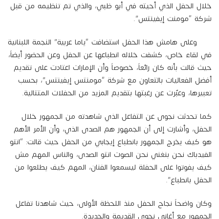
خلال الحفل الذي أحيته في أبو ظبي، والذي تم تنظيمه من قبل
شركة “مومنت إيفينتس”.
وعلى هامش هذا الحفل استضافت “ياما عربية” النجمة اللبنانية
في لقاء خاص، كشفت خلاله انطباعها عن الحفل وعن الحضور أيضاً،
حيث قالت بأنه كان رائعاً، خصوصاً وأن الإمارات اعتادت على تقديم
أفضل الفعاليات بالتعاون مع شركة “مومنتس إيفينتس”، بحسب
تعبيرها، وعبّرت عن رغبتها بتقديم المزيد من الحفلات المتتالية.
كما تحدثت نجوى عن التفاعل الذي شاهدته من الجمهور خلال
الحفل، وأشارت إلى أن الجمهور هم الصدى الذي، وأن الأمر الأهم
هو كيف يخرج الجمهور بانطباع إيجابي من الحفل حيث قالت: “انتو
الفيدباك نحن بنغني نحن الصوت انتو الصدى، والناس المهم مش
كيف يفوتوا على الحفلة ليسمعوا الفنان، المهم كيف يطلعوا من
الحفل بانطباع”.
وكان واضحاً نجاح الحفل منذ اللحظة الأولى، حيث شاهدنا تفاعل
الجمهور مع أغاني نجوى القديمة والجديدة.