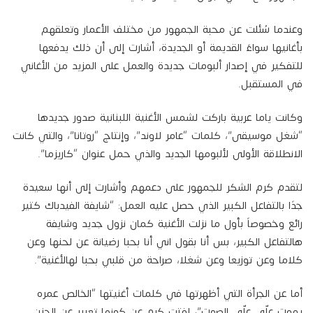
وعندما سُئلت عن محبة الجمهور من مختلف الأعمار وتعلقهم
بأغانيها سواءً القديمة أو الجديدة، أشارت إلى أن ذلك يدفعها
للتفكير في إصدار ألبومات جديدة والعمل على المزيد من الأغاني
في المستقبل.
وكانت ياما عربية باركت لشمس الأغنية اللبنانية صدور جديدها
“شغل موسيقى”، كلمات “عامر لاوند”، وإنتاج “روتانا”، والتي كانت
الانطلاقة الأولى لألبومها الجديد والذي حمل عنوان “كاريزما”.
لتقدم كرم الشكر للجمهور على دعمهم وأشارت إلى أنها سعيدة
جدًا بالتفاعل الكبير الذي حصل عليه العمل: “شايفة الفيدباك كتير
رائع وخصوصاً بأول ما نزلت الأغنية كمان نزول جديد وشايفة
هالتفاعل الكبير، بس أنا بقول اني أنا بحبا رضيانة عن لحنها وعن
كلاما وعن توزيعا وعن شغلا، صراحة من قلبي بحبا لهالأغنية”.
أما عن الجرأة التي أظهرتها في كلمات أغنيتها “الخالص عمره
يموت علّي علّي الصوت”، لفتت كرم عن كونها تعبير عن الحزن