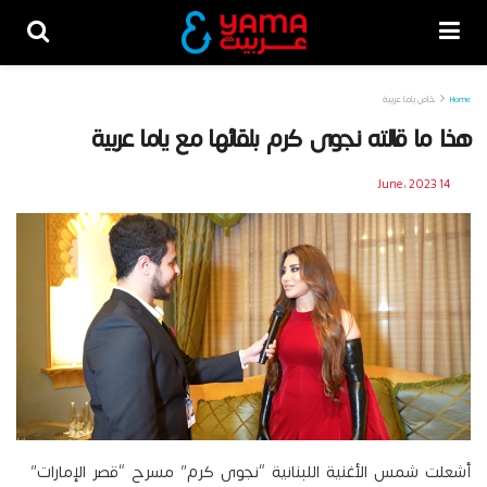
Home
خاص ياما عربية
هذا ما قالته نجوى كرم بلقائها مع ياما عربية
14 June، 2023
أشعلت شمس الأغنية اللبنانية “نجوى كرم” مسرح “قصر الإمارات”