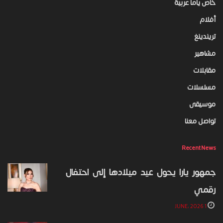
خاص ياما عربية
أفلام
تريندينغ
مشاهير
مقابلات
مسلسلات
موسيقى
تواصل معنا
Recent News
جمهور يارا يحول عيد ميلادها إلى احتفال
رقمي
1 JUNE، 2026