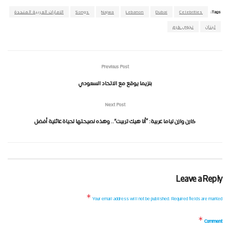
Tags:
Celebrities
Dubai
Lebanon
Najwa
Songs
الامارات العربية المتحدة
لبنان
نجوى كرم
Previous Post
بنزيما يوقع مع الاتحاد السعودي
Next Post
كارن وازن لياما عربية: “أنا هيك تربيت”.. وهذه نصيحتها لحياة عائلية أفضل
Leave a Reply
*
Your email address will not be published.
Required fields are marked
*
Comment