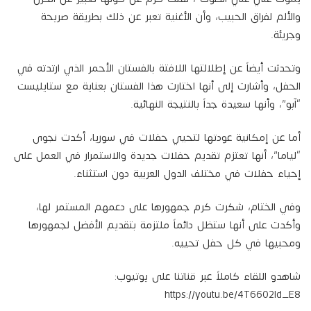
والألم لفراق الحبيب، وأن الأغنية تعبر عن ذلك بطريقة صريحة
وجريئة.
وتحدثت أيضاً عن إطلالتها اللافتة بالفستان الأحمر الذي ارتدته في
الحفل، وأشارت إلى أنها اختارت هذا الفستان بعناية مع ستايليست
“آبو”، وأنها سعيدة جداً بالنتيجة النهائية.
أما عن إمكانية عودتها لتحيي حفلات في سوريا، أكدت نجوى
“لياما”، أنها تعتزم تقديم حفلات جديدة والاستمرار في العمل على
إحياء حفلات في مختلف الدول العربية دون استثناء.
وفي الختام، شكرت كرم جمهورها على دعمهم المستمر لها،
وأكدت على أنها ستظل دائماً ملتزمة بتقديم الأفضل لجمهورها
ومحبيها في كل حفل تحييه.
شاهدو اللقاء كاملاً عبر قناتنا على يوتيوب:
https://youtu.be/4T6602ld_E8