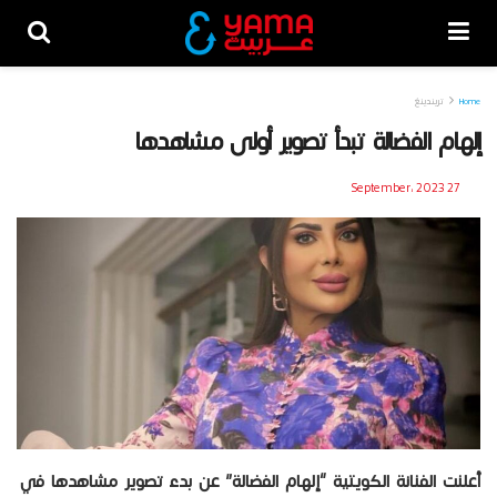
Home
تريندينغ
إلهام الفضالة تبدأ تصوير أولى مشاهدها
27 September، 2023
أعلنت الفنانة الكويتية “إلهام الفضالة” عن بدء تصوير مشاهدها في