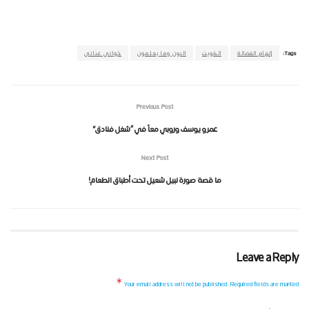
Tags:
إلهام الفضالة
الكويت
النون وما يعلمون
خواتي غناتي
Previous Post
عمرو يوسف وروبي معاً في “شغل فنادق”
Next Post
ما قصة صورة نبيل شعيل تحت أطباق الطعام!
Leave a Reply
*
Your email address will not be published.
Required fields are marked