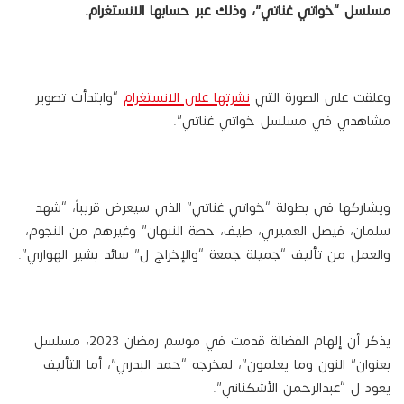
مسلسل “خواتي غناتي”، وذلك عبر حسابها الانستغرام.
وعلقت على الصورة التي
نشرتها على الانستغرام
“وابتدأت تصوير
مشاهدي في مسلسل خواتي غناتي”.
ويشاركها في بطولة “خواتي غناتي” الذي سيعرض قريباً، “شهد
سلمان، فيصل العميري، طيف، حصة النبهان” وغيرهم من النجوم،
والعمل من تأليف “جميلة جمعة “والإخراج ل” سائد بشير الهواري”.
يذكر أن إلهام الفضالة قدمت في موسم رمضان 2023، مسلسل
بعنوان” النون وما يعلمون”، لمخرجه “حمد البدري”، أما التأليف
يعود ل “عبدالرحمن الأشكناني”.