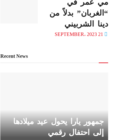
مي عمر في
“الغربان” بدلاً من
دينا الشربيني
21 SEPTEMBER، 2023
Recent News
جمهور يارا يحول عيد ميلادها
إلى احتفال رقمي