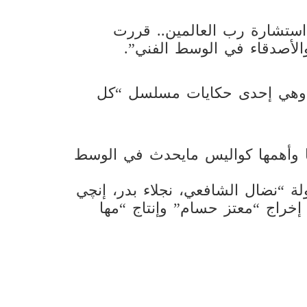
استشارة رب العالمين.. قررت
ء والأصدقاء في الوسط الفني”.
 وهي إحدى حكايات مسلسل “كل
 وأهمها كواليس مايحدث في الوسط
“نضال الشافعي، نجلاء بدر، إنچي
راج “معتز حسام” وإنتاج “مها