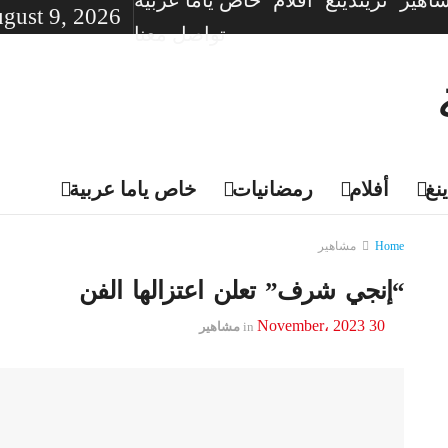
اهير
تريندينغ
أفلام
خاص ياما عربية
gust 9, 2026
تواصل معنا
نغ
أفلام
رمضانيات
خاص ياما عربية
Home
مشاهير
“إنجي شرف” تعلن اعتزالها الفن
30 November، 2023
in
مشاهير