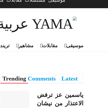
موسيقى
مسلسلات
مقابلات
مش
موسيقى
مقابلات
مشاهير
تريندي
Trending
Comments
Latest
ياسمين عز ترفض
الاعتذار من نيشان