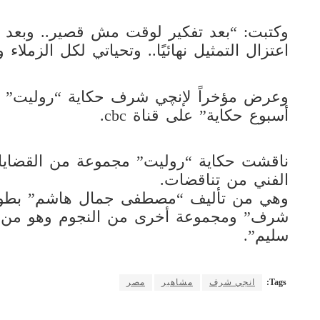
وكتبت: “بعد تفكير لوقت مش قصير.. وبعد 
اعتزال التمثيل نهائيًا.. وتحياتي لكل الزملا
وعرض مؤخراً لإنچي شرف حكاية “روليت”
أسبوع حكاية” على قناة cbc.
ناقشت حكاية “روليت” مجموعة من القضايا
الفني من تناقضات.
وهي من تأليف “مصطفى جمال هاشم” بطولة 
شرف” ومجموعة أخرى من النجوم وهو من إخ
سليم”.
Tags:
انجي شرف
مشاهير
مصر