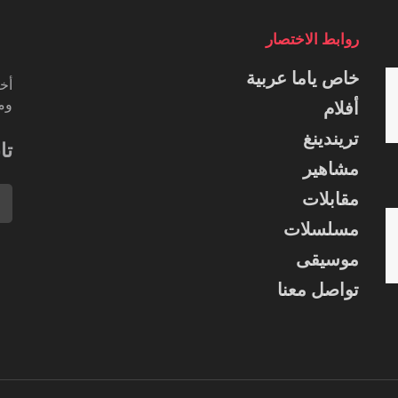
روابط الاختصار
خاص ياما عربية
أخب
ومس
أفلام
تريندينغ
تا
مشاهير
مقابلات
مسلسلات
موسيقى
تواصل معنا