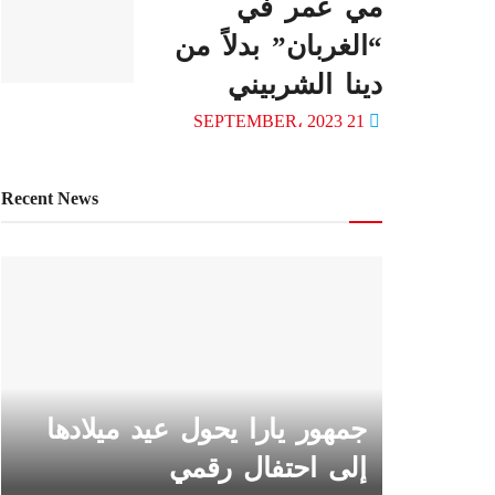
مي عمر في
“الغربان” بدلاً من
دينا الشربيني
21 SEPTEMBER، 2023
Recent News
جمهور يارا يحول عيد ميلادها
إلى احتفال رقمي