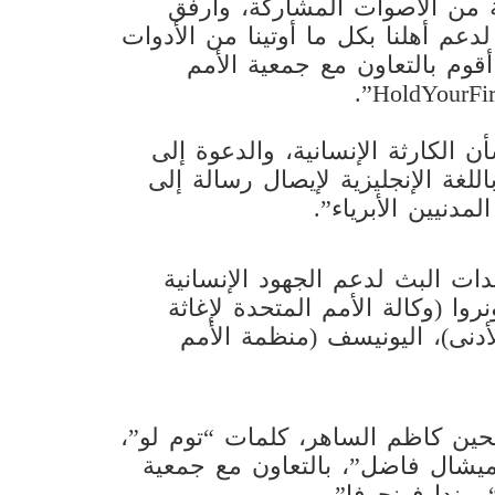
 من الأصوات المشاركة، وأرفق
دعم أهلنا بكل ما أوتينا من الأدوات
وم بالتعاون مع جمعية الأمم
 الكارثة الإنسانية، والدعوة إلى
للغة الإنجليزية لإيصال رسالة إلى
دنيين الأبرياء”.
دات البث لدعم الجهود الإنسانية
نروا (وكالة الأمم المتحدة لإغاثة
دنى)، اليونيسف (منظمة الأمم
 بالذكر أن أغنية “Hold Your Fire” تلحين كاظم الساهر، كلمات “توم لو”،
يشال فاضل”، بالتعاون مع جمعية
ريندا فونجوفا”.