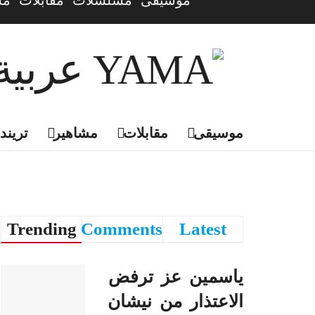
موسيقى
مسلسلات
مقابلات
مش
موسيقى
مقابلات
مشاهير
تريندي
Trending
Comments
Latest
ياسمين عز ترفض
الاعتذار من نيشان