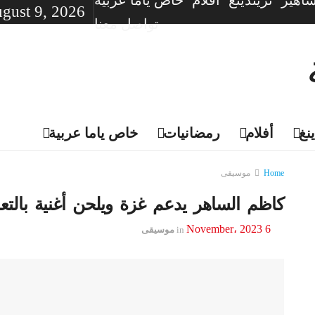
اهير
تريندينغ
أفلام
خاص ياما عربية
gust 9, 2026
تواصل معنا
نغ
أفلام
رمضانيات
خاص ياما عربية
Home
موسيقى
كاظم الساهر يدعم غزة ويلحن أغنية بالتعا
6 November، 2023
in
موسيقى