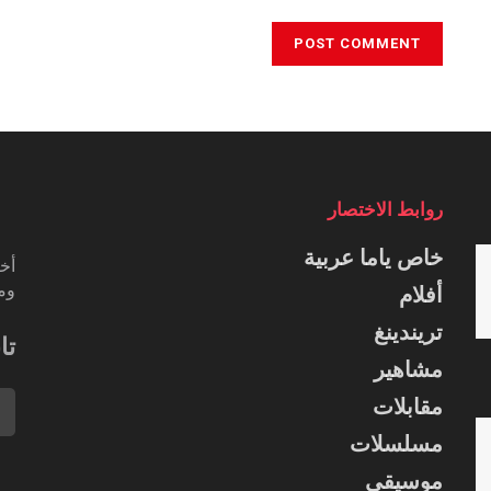
روابط الاختصار
خاص ياما عربية
أخب
ومس
أفلام
تريندينغ
تا
مشاهير
مقابلات
مسلسلات
موسيقى