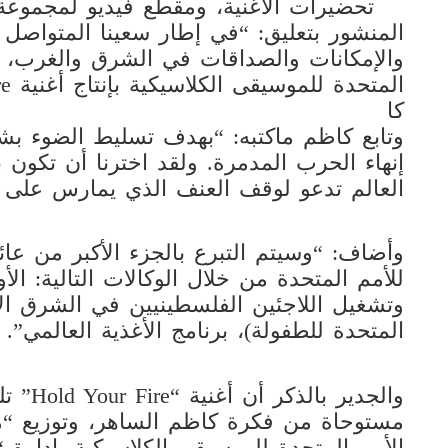
تحضيرات الأغنية، ومقطع فيديو لمجموعة
المنشور بتعليق: “في إطار سعينا المتواصل ل
والإمكانات والصداقات في الشرق والغرب، أق
المتحدة للموسيقى الكلاسيكية بإنتاج أغنية HoldYourFire”.
كا
وتابع كاظم ماكتبه: “بهدف تسليط الضوء بشأن
إنهاء الحرب المدمرة. ولقد اخترنا أن تكون با
العالم تدعو لوقف العنف الذي يمارس على الم
وأضاف: “وسيتم التبرع بالجزء الأكبر من عائ
للأمم المتحدة من خلال الوكالات التالية: الأو
وتشغيل اللاجئين الفلسطينيين في الشرق الأ
المتحدة للطفولة)، برنامج الأغذية العالمي”.
والجدير
مستوحاة من فكرة كاظم الساهر، وتوزيع “م
الأمم المتحدة للموسيقى الكلاسيكية بإدارة “ب