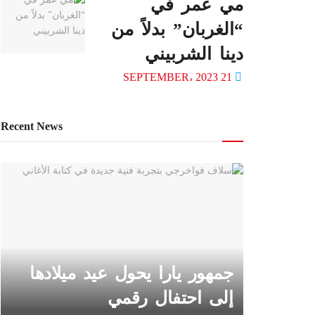
مي عمر في
“الغربان” بدلاً من
دينا الشربيني
21 SEPTEMBER، 2023
Recent News
جمهور يارا يحول عيد ميلادها
إلى احتفال رقمي