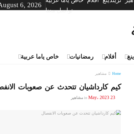
ير
تريندينغ
أفلام
خاص ياما عربية
August 6, 2026
تواصل معنا
نغ
أفلام
رمضانيات
خاص ياما عربية
Home
مشاهير
كيم كارداشيان تتحدث عن صعوبات الانفص
23 May، 2023
in
مشاهير