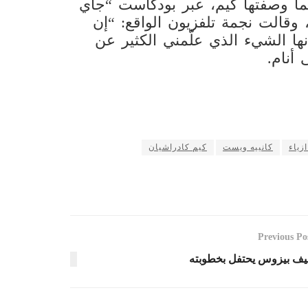
ا وصفتها كيم، عبر بودكاست “جاي
وقالت نجمة تلفزيون الواقع: “إن
إنها الشيء الذي علّمني الكثير عن
أنام.
زياء
كانييه ويست
كيم كادراشيان
Previous Po
ف بيزوس يحتفل بخطوبته