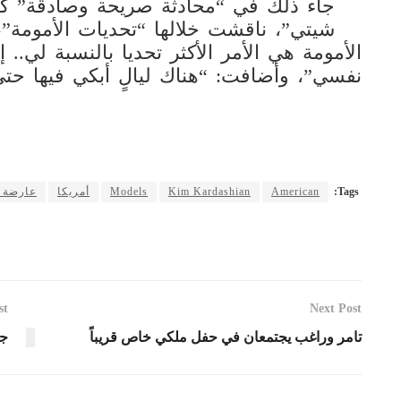
جاء ذلك في “محادثة صريحة وصادقة” كم
شيتي”، ناقشت خلالها “تحديات الأمومة”، 
الأمومة هي الأمر الأكثر تحديا بالنسبة لي.. 
نفسي”، وأضافت: “هناك ليالٍ أبكي فيها حتى 
Tags:
American
Kim Kardashian
Models
أمريكا
عارضة ا
st
Next Post
تامر وراغب يجتمعان في حفل ملكي خاص قريباً
جي