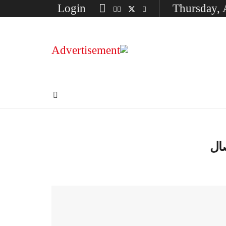
Login
Thursday, 
ال